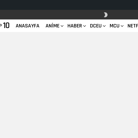
SKIN
ANAHTARI
10
P
ANASAYFA
ANIME
HABER
DCEU
MCU
NETF