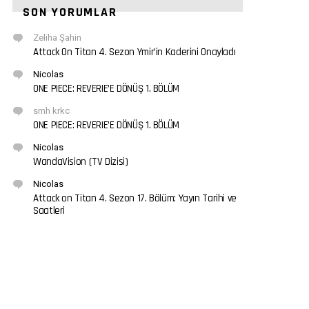
SON YORUMLAR
Zeliha Şahin
Attack On Titan 4. Sezon Ymir’in Kaderini Onayladı
Nicolas
ONE PIECE: REVERIE’E DÖNÜŞ 1. BÖLÜM
smh krkc
ONE PIECE: REVERIE’E DÖNÜŞ 1. BÖLÜM
Nicolas
WandaVision (TV Dizisi)
Nicolas
Attack on Titan 4. Sezon 17. Bölüm: Yayın Tarihi ve
Saatleri