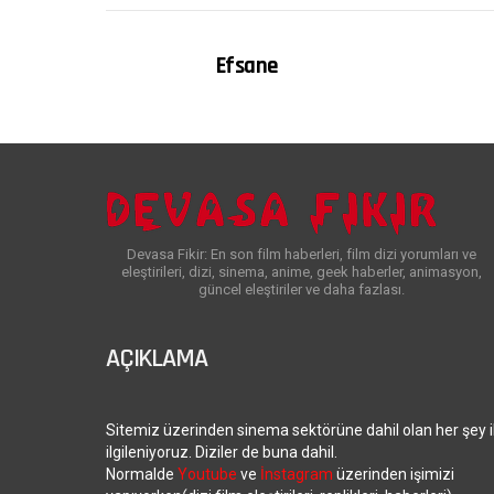
Efsane
Devasa Fikir: En son film haberleri, film dizi yorumları ve
eleştirileri, dizi, sinema, anime, geek haberler, animasyon,
güncel eleştiriler ve daha fazlası.
AÇIKLAMA
Sitemiz üzerinden sinema sektörüne dahil olan her şey i
ilgileniyoruz. Diziler de buna dahil.
Normalde
Youtube
ve
İnstagram
üzerinden işimizi