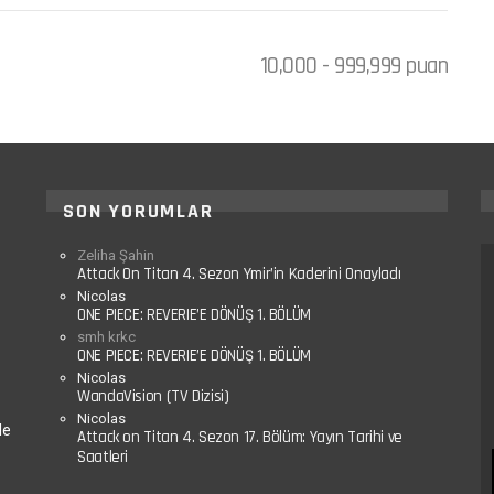
10,000 - 999,999 puan
SON YORUMLAR
Zeliha Şahin
Attack On Titan 4. Sezon Ymir’in Kaderini Onayladı
Nicolas
ONE PIECE: REVERIE’E DÖNÜŞ 1. BÖLÜM
smh krkc
ONE PIECE: REVERIE’E DÖNÜŞ 1. BÖLÜM
Nicolas
WandaVision (TV Dizisi)
Nicolas
le
Attack on Titan 4. Sezon 17. Bölüm: Yayın Tarihi ve
Saatleri