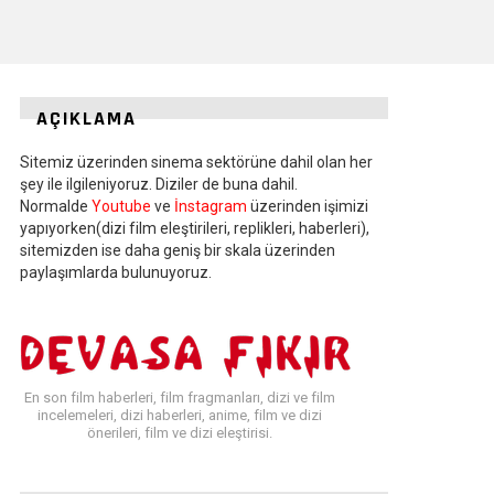
AÇIKLAMA
Sitemiz üzerinden sinema sektörüne dahil olan her
şey ile ilgileniyoruz. Diziler de buna dahil.
Normalde
Youtube
ve
İnstagram
üzerinden işimizi
yapıyorken(dizi film eleştirileri, replikleri, haberleri),
sitemizden ise daha geniş bir skala üzerinden
paylaşımlarda bulunuyoruz.
En son film haberleri, film fragmanları, dizi ve film
incelemeleri, dizi haberleri, anime, film ve dizi
önerileri, film ve dizi eleştirisi.