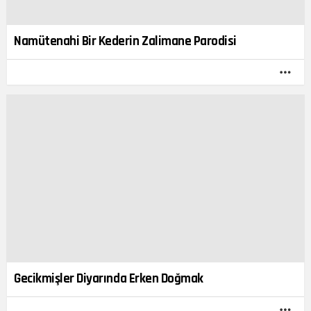
Namütenahi Bir Kederin Zalimane Parodisi
DA
FAZ
Gecikmişler Diyarında Erken Doğmak
DA