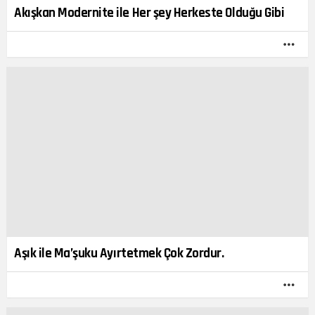
Akışkan Modernite ile Her şey Herkeste Olduğu Gibi
DA
FAZ
Aşık ile Ma’şuku Ayırtetmek Çok Zordur.
DA
FAZ