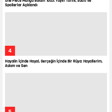
One Piece Manga Bölüm 1003: Yayın Tarihi, Saati ve
Spoilerlar Açıklandı
Hayalin İçinde Hayal, Gerçeğin İçinde Bir Rüya: Hayallerim,
Askım ve Sen