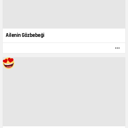
Ailenin Gözbebeği
DA
FAZ