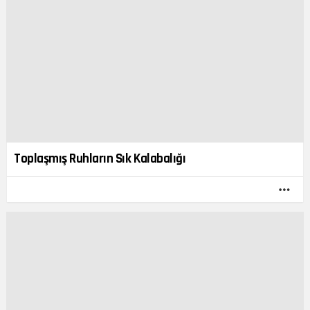
Toplaşmış Ruhların Sık Kalabalığı
DA
FAZ