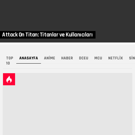
Attack On Titan: Titanlar ve Kullanıcıları
TOP
ANASAYFA
ANIME
HABER
DCEU
MCU
NETFLIX
SI
10