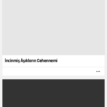
İncinmiş Âşıkların Cehennemi
DA
FAZ