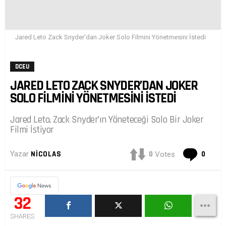
Jared Leto Zack Snyder'dan Joker Solo Filmini Yönetmesini İstedi
DCEU
JARED LETO ZACK SNYDER’DAN JOKER
SOLO FILMINI YÖNETMESINI İSTEDI
Jared Leto, Zack Snyder’ın Yöneteceği Solo Bir Joker
Filmi İstiyor
Yoru
0
0
Yazar
NICOLAS
Votes
32
SHARES