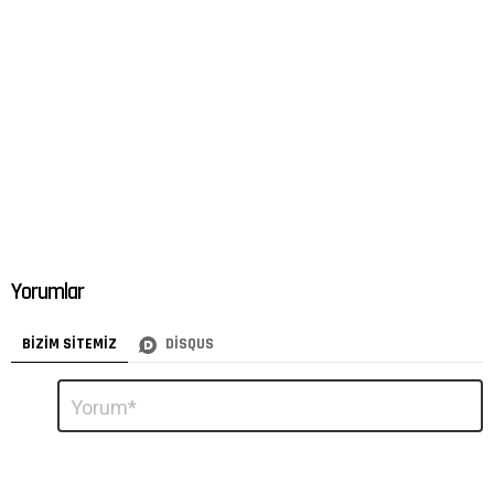
Yorumlar
BIZIM SITEMIZ
DISQUS
Bir
Yorum
*
yanıt
yazın