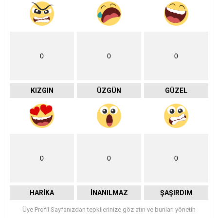
0
0
0
KIZGIN
ÜZGÜN
GÜZEL
0
0
0
HARIKA
İNANILMAZ
ŞAŞIRDIM
Üye Profil Sayfanızdan tepkilerinize göz atın ve bunları yönetin