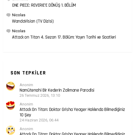
ONE PIECE: REVERIE’E DÖNÜŞ 1. BÖLÜM
Nicolas
WandaVision (TV Dizisi)
Nicolas
Attack on Titan 4. Sezon 17. Bölüm: Yayın Tarihi ve Saatleri
SON TEPKILER
Anonim
Namütenahi Bir Kederin Zalimane Parodisi
26 Temmuz 2026, 13:10
Anonim
Attack On Titan: Doktor Grisha Yeager Hakkında Bilmediğiniz
10 Şey
24 Haziran 2026, 06:44
Anonim
Attack On Titan: Doktor Grisha Yeager Hakkında Bilmediğiniz