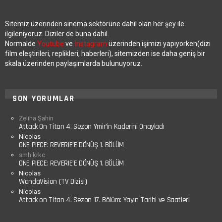
Sitemiz üzerinden sinema sektörüne dahil olan her şey ile
ilgileniyoruz. Diziler de buna dahil.
Normalde
Youtube
ve
İnstagram
üzerinden işimizi yapıyorken(dizi
film eleştirileri, replikleri, haberleri), sitemizden ise daha geniş bir
skala üzerinden paylaşımlarda bulunuyoruz.
SON YORUMLAR
Zeliha Şahin
Attack On Titan 4. Sezon Ymir’in Kaderini Onayladı
Nicolas
ONE PIECE: REVERIE’E DÖNÜŞ 1. BÖLÜM
smh krkc
ONE PIECE: REVERIE’E DÖNÜŞ 1. BÖLÜM
Nicolas
WandaVision (TV Dizisi)
Nicolas
Attack on Titan 4. Sezon 17. Bölüm: Yayın Tarihi ve Saatleri