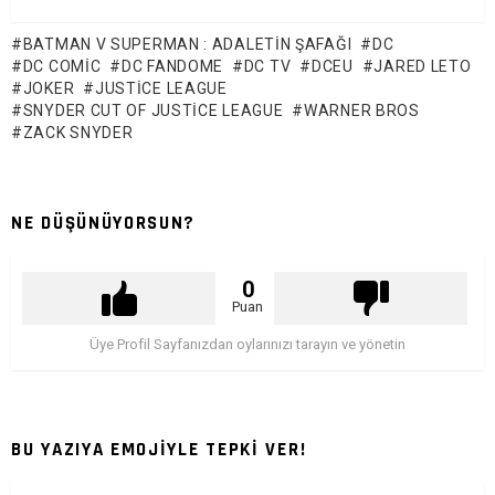
BATMAN V SUPERMAN : ADALETIN ŞAFAĞI
DC
DC COMIC
DC FANDOME
DC TV
DCEU
JARED LETO
JOKER
JUSTICE LEAGUE
SNYDER CUT OF JUSTICE LEAGUE
WARNER BROS
ZACK SNYDER
NE DÜŞÜNÜYORSUN?
0
Puan
Üye Profil Sayfanızdan oylarınızı tarayın ve yönetin
BU YAZIYA EMOJİYLE TEPKİ VER!