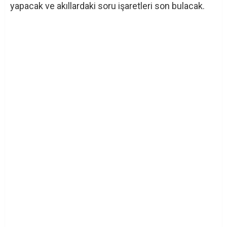
yapacak ve akıllardaki soru işaretleri son bulacak.