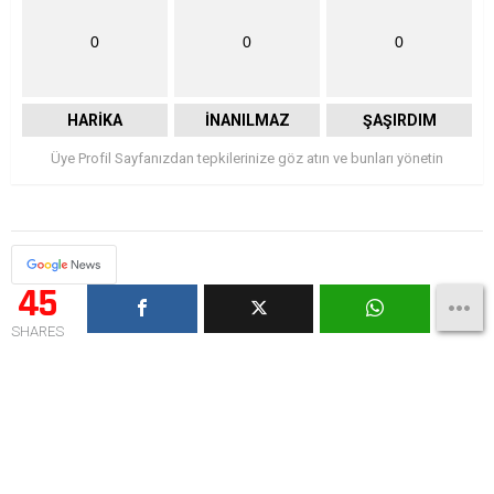
0
0
0
HARIKA
İNANILMAZ
ŞAŞIRDIM
Üye Profil Sayfanızdan tepkilerinize göz atın ve bunları yönetin
45
SHARES