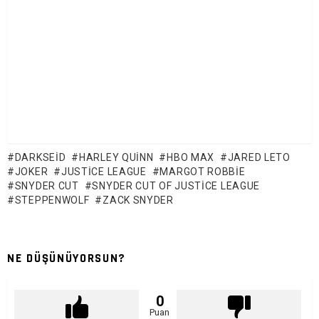
DARKSEID
HARLEY QUINN
HBO MAX
JARED LETO
JOKER
JUSTICE LEAGUE
MARGOT ROBBIE
SNYDER CUT
SNYDER CUT OF JUSTICE LEAGUE
STEPPENWOLF
ZACK SNYDER
NE DÜŞÜNÜYORSUN?
0
Puan