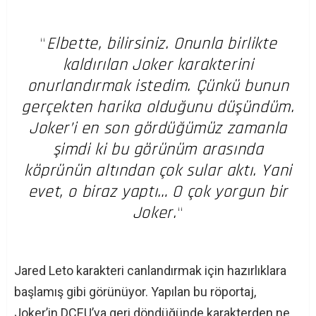
“
Elbette, bilirsiniz. Onunla birlikte
kaldırılan Joker karakterini
onurlandırmak istedim. Çünkü bunun
gerçekten harika olduğunu düşündüm.
Joker’i en son gördüğümüz zamanla
şimdi ki bu görünüm arasında
köprünün altından çok sular aktı. Yani
evet, o biraz yaptı… O çok yorgun bir
Joker.
“
Jared Leto karakteri canlandırmak için hazırlıklara
başlamış gibi görünüyor. Yapılan bu röportaj,
Joker’in DCEU’ya geri döndüğünde karakterden ne