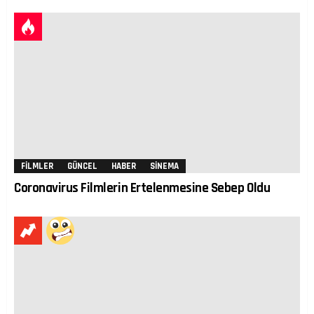
FILMLER
GÜNCEL
HABER
SINEMA
Coronavirus Filmlerin Ertelenmesine Sebep Oldu