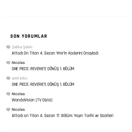
SON YORUMLAR
Zeliha Şahin
Attack On Titan 4. Sezon Ymir’in Kaderini Onayladı
Nicolas
ONE PIECE: REVERIE’E DÖNÜŞ 1. BÖLÜM
smh krkc
ONE PIECE: REVERIE’E DÖNÜŞ 1. BÖLÜM
Nicolas
WandaVision (TV Dizisi)
Nicolas
Attack on Titan 4. Sezon 17. Bölüm: Yayın Tarihi ve Saatleri