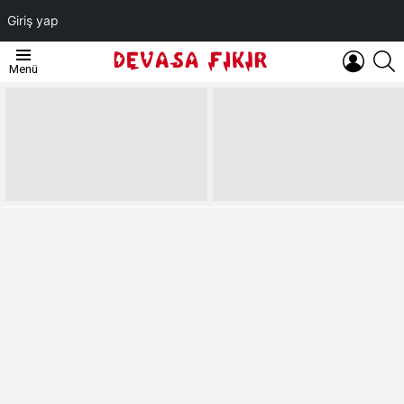
Giriş yap
OTURUM
A
Menü
AÇ
EN
SON
YAZILAR