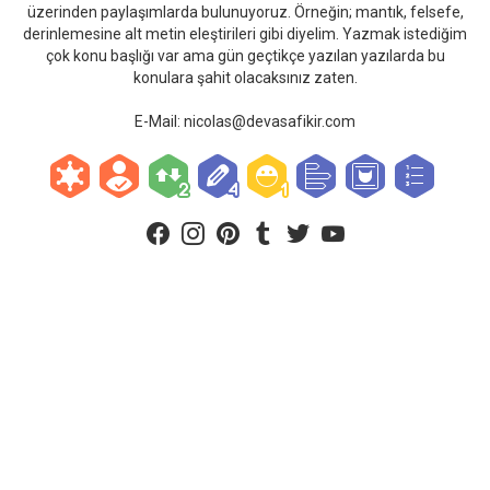
üzerinden paylaşımlarda bulunuyoruz. Örneğin; mantık, felsefe,
derinlemesine alt metin eleştirileri gibi diyelim. Yazmak istediğim
çok konu başlığı var ama gün geçtikçe yazılan yazılarda bu
konulara şahit olacaksınız zaten.
E-Mail:
nicolas@devasafikir.com
facebook
instagram
pinterest
tumblr
twitter
youtube