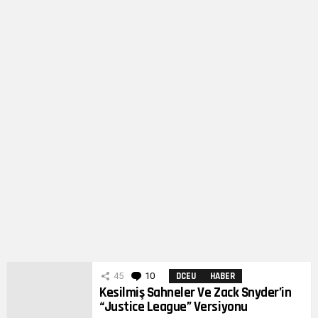
45
10
Yorum
DCEU
HABER
Kesilmiş Sahneler Ve Zack Snyder’in
“Justice League” Versiyonu