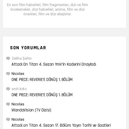
En son film haberleri, film fragmanları, dizi ve film
incelemeleri, dizi haberleri, anime, film ve dizi
önerileri, film ve dizi eleştirisi.
SON YORUMLAR
Zeliha Şahin
Attack On Titan 4. Sezon Ymir’in Kaderini Onayladı
Nicolas
ONE PIECE: REVERIE’E DÖNÜŞ 1. BÖLÜM
smh krkc
ONE PIECE: REVERIE’E DÖNÜŞ 1. BÖLÜM
Nicolas
WandaVision (TV Dizisi)
Nicolas
Attack on Titan 4. Sezon 17. Bölüm: Yayın Tarihi ve Saatleri