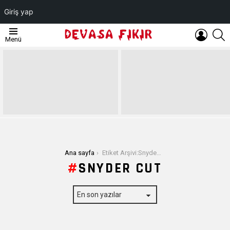
Giriş yap
OTURUM
A
Menü
AÇ
EN
SON
YAZILAR
Buradasınız:
Ana sayfa
Etiket Arşivi:Snyder Cut
SNYDER CUT