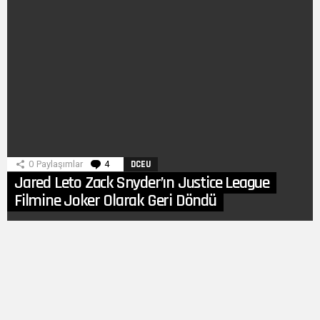
0
Paylaşımlar
4
Yorum
DCEU
Jared Leto Zack Snyder’ın Justice League
Filmine Joker Olarak Geri Döndü