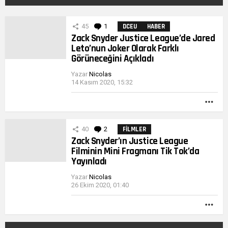
DIĞER
45
1
Yorum
DCEU
HABER
YAZILARIMIZ
Zack Snyder Justice League’de Jared
Leto’nun Joker Olarak Farklı
Görüneceğini Açıkladı
Yazar
Nicolas
14 Kasım 2020, 15:32
DA
FAZ
40
2
Yorum
FILMLER
Zack Snyder’ın Justice League
Filminin Mini Fragmanı Tik Tok’da
Yayınladı
Yazar
Nicolas
26 Ekim 2020, 01:40
DA
FAZ