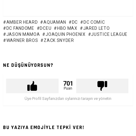
AMBER HEARD
AQUAMAN
DC
DC COMIC
DC FANDOME
DCEU
HBO MAX
JARED LETO
JASON MAMOA
JOAQUIN PHOENIX
JUSTICE LEAGUE
WARNER BROS
ZACK SNYDER
NE DÜŞÜNÜYORSUN?
701
Puan
Üye Profil Sayfanızdan oylarınızı tarayın ve yönetin
BU YAZIYA EMOJİYLE TEPKİ VER!