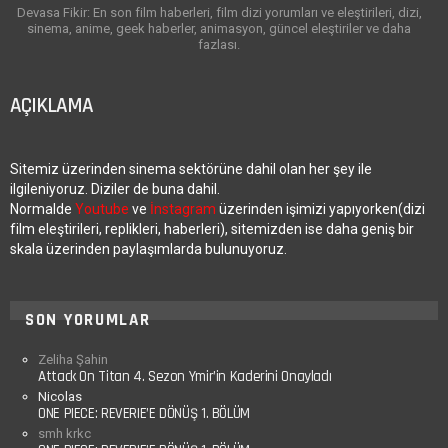
Devasa Fikir: En son film haberleri, film dizi yorumları ve eleştirileri, dizi,
sinema, anime, geek haberler, animasyon, güncel eleştiriler ve daha
fazlası.
AÇIKLAMA
Sitemiz üzerinden sinema sektörüne dahil olan her şey ile
ilgileniyoruz. Diziler de buna dahil.
Normalde
Youtube
ve
İnstagram
üzerinden işimizi yapıyorken(dizi
film eleştirileri, replikleri, haberleri), sitemizden ise daha geniş bir
skala üzerinden paylaşımlarda bulunuyoruz.
SON YORUMLAR
Zeliha Şahin
Attack On Titan 4. Sezon Ymir’in Kaderini Onayladı
Nicolas
ONE PIECE: REVERIE’E DÖNÜŞ 1. BÖLÜM
smh krkc