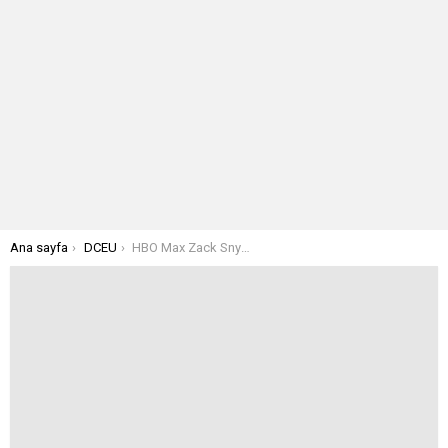
Buradasınız:
Ana sayfa
DCEU
HBO Max Zack Snyder’ın Justice League Fragmanını Sildi