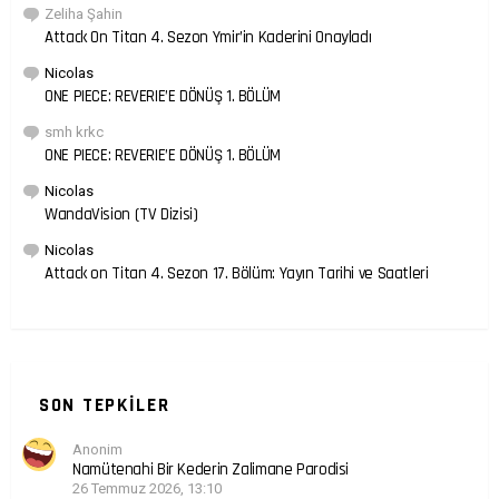
Zeliha Şahin
Attack On Titan 4. Sezon Ymir’in Kaderini Onayladı
Nicolas
ONE PIECE: REVERIE’E DÖNÜŞ 1. BÖLÜM
smh krkc
ONE PIECE: REVERIE’E DÖNÜŞ 1. BÖLÜM
Nicolas
WandaVision (TV Dizisi)
Nicolas
Attack on Titan 4. Sezon 17. Bölüm: Yayın Tarihi ve Saatleri
SON TEPKILER
Anonim
Namütenahi Bir Kederin Zalimane Parodisi
26 Temmuz 2026, 13:10