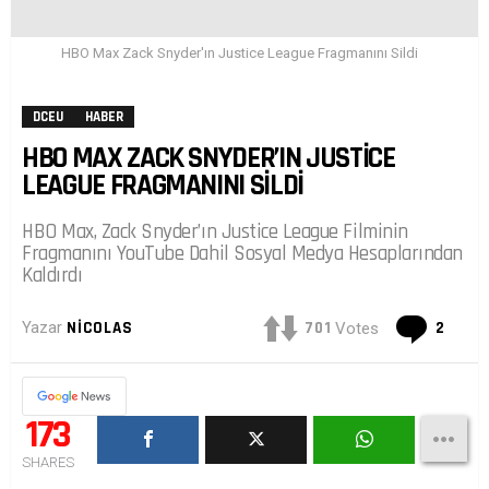
HBO Max Zack Snyder'ın Justice League Fragmanını Sildi
DCEU
HABER
HBO MAX ZACK SNYDER’IN JUSTICE
LEAGUE FRAGMANINI SILDI
HBO Max, Zack Snyder’ın Justice League Filminin
Fragmanını YouTube Dahil Sosyal Medya Hesaplarından
Kaldırdı
Yoru
701
2
Yazar
NICOLAS
Votes
173
SHARES