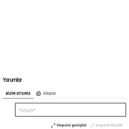
Yorumlar
BIZIM SITEMIZ
DISQUS
Bir
Yorum
*
yanıt
yazın
Hepsini genişlet
Hepsini Küçült