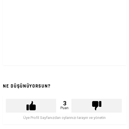
NE DÜŞÜNÜYORSUN?
3
Puan
Üye Profil Sayfanızdan oylarınızı tarayın ve yönetin