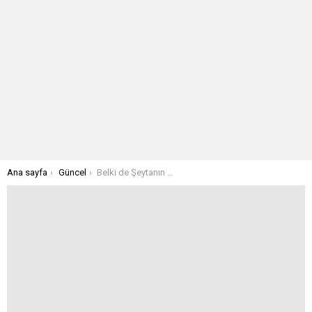
Buradasınız:
Ana sayfa
Güncel
Belki de Şeytanın Günahını Alıyoruz?