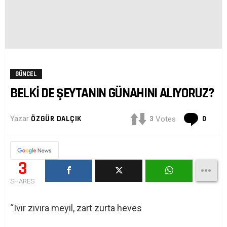
GÜNCEL
BELKI DE ŞEYTANIN GÜNAHINI ALIYORUZ?
Yoru
3
0
Yazar
ÖZGÜR DALÇIK
Votes
3
SHARES
“Ivır zıvıra meyil, zart zurta heves