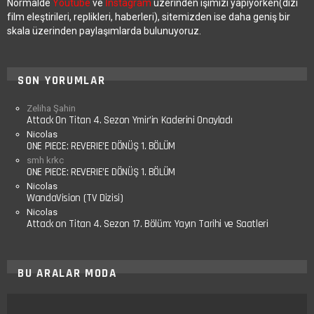
Normalde
Youtube
ve
İnstagram
üzerinden işimizi yapıyorken(dizi
film eleştirileri, replikleri, haberleri), sitemizden ise daha geniş bir
skala üzerinden paylaşımlarda bulunuyoruz.
SON YORUMLAR
Zeliha Şahin
Attack On Titan 4. Sezon Ymir’in Kaderini Onayladı
Nicolas
ONE PIECE: REVERIE’E DÖNÜŞ 1. BÖLÜM
smh krkc
ONE PIECE: REVERIE’E DÖNÜŞ 1. BÖLÜM
Nicolas
WandaVision (TV Dizisi)
Nicolas
Attack on Titan 4. Sezon 17. Bölüm: Yayın Tarihi ve Saatleri
BU ARALAR MODA