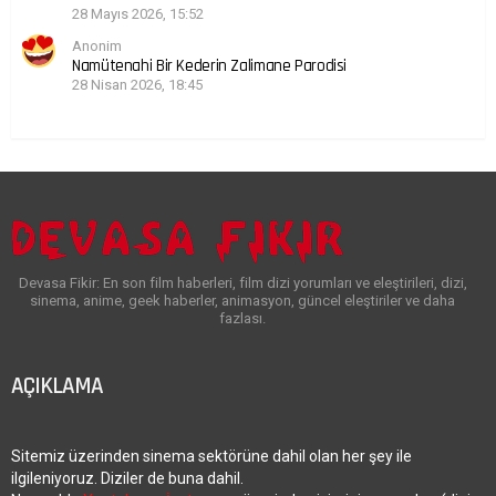
28 Mayıs 2026, 15:52
Anonim
Namütenahi Bir Kederin Zalimane Parodisi
28 Nisan 2026, 18:45
Devasa Fikir: En son film haberleri, film dizi yorumları ve eleştirileri, dizi,
sinema, anime, geek haberler, animasyon, güncel eleştiriler ve daha
fazlası.
AÇIKLAMA
Sitemiz üzerinden sinema sektörüne dahil olan her şey ile
ilgileniyoruz. Diziler de buna dahil.