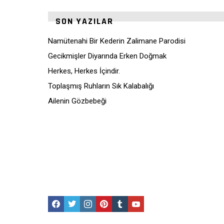
SON YAZILAR
Namütenahi Bir Kederin Zalimane Parodisi
Gecikmişler Diyarında Erken Doğmak
Herkes, Herkes İçindir.
Toplaşmış Ruhların Sık Kalabalığı
Ailenin Gözbebeği
Facebook
Twitter
Instagram
Pinterest
Tumblr
Youtube