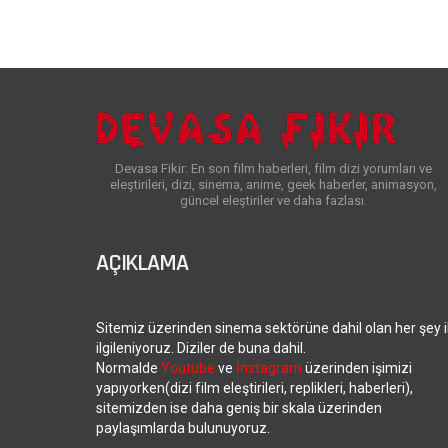
Devasa Fikir: En son film haberleri, film dizi yorumları ve
eleştirileri, dizi, sinema, anime, geek haberler, animasyon,
güncel eleştiriler ve daha fazlası.
AÇIKLAMA
Sitemiz üzerinden sinema sektörüne dahil olan her şey i
ilgileniyoruz. Diziler de buna dahil.
Normalde
Youtube
ve
İnstagram
üzerinden işimizi
yapıyorken(dizi film eleştirileri, replikleri, haberleri),
sitemizden ise daha geniş bir skala üzerinden
paylaşımlarda bulunuyoruz.