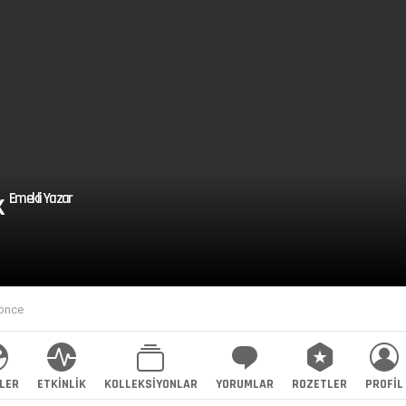
k
Emekli Yazar
 önce
LER
ETKINLIK
KOLLEKSIYONLAR
YORUMLAR
ROZETLER
PROFIL