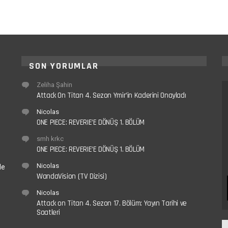
SON YORUMLAR
Zeliha Şahin
Attack On Titan 4. Sezon Ymir’in Kaderini Onayladı
Nicolas
ONE PIECE: REVERIE’E DÖNÜŞ 1. BÖLÜM
smh krkc
ONE PIECE: REVERIE’E DÖNÜŞ 1. BÖLÜM
Nicolas
le
WandaVision (TV Dizisi)
Nicolas
Attack on Titan 4. Sezon 17. Bölüm: Yayın Tarihi ve
Saatleri