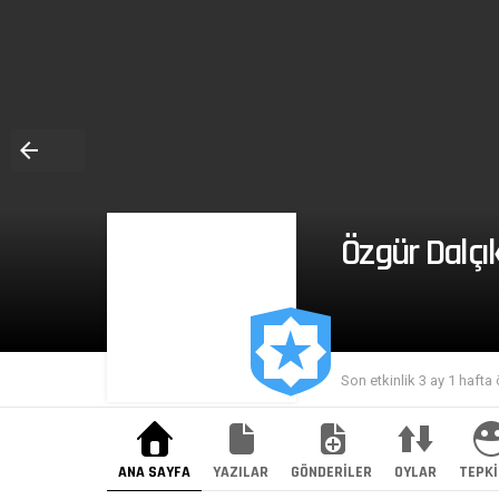
Özgür Dalçı
Son etkinlik 3 ay 1 hafta
ANA SAYFA
YAZILAR
GÖNDERILER
OYLAR
TEPKI