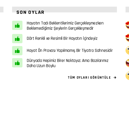
SON OYLAR
Hayatın Tadı Beklentilerimiz Gerçekleşmezken
Beklemediğimiz Şeylerin Gerçekleşmedir
Dört Renkli ve Resimli Bir Hayatın İçindeyiz
Hayat Ön Provası Yapılmamış Bir Tiyatro Sahnesidir
Dünyada Hepimiz Birer Noktayız; Ama Bazılarımız
Daha Uzun Boylu
TÜM OYLARI GÖRÜNTÜLE