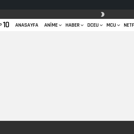
SKIN
ANAHTARI
10
P
ANASAYFA
ANIME
HABER
DCEU
MCU
NETF