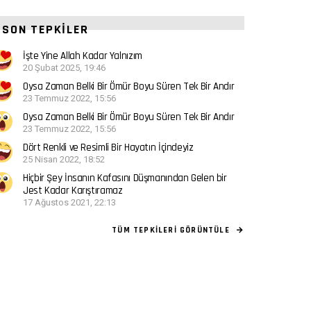
SON TEPKILER
İşte Yine Allah Kadar Yalnızım
20 Şubat 2025, 19:46
Oysa Zaman Belki Bir Ömür Boyu Süren Tek Bir Andır
23 Temmuz 2022, 15:56
Oysa Zaman Belki Bir Ömür Boyu Süren Tek Bir Andır
23 Temmuz 2022, 15:56
Dört Renkli ve Resimli Bir Hayatın İçindeyiz
25 Nisan 2022, 18:52
Hiçbir Şey İnsanın Kafasını Düşmanından Gelen bir
Jest Kadar Karıştıramaz
17 Ağustos 2021, 22:13
TÜM TEPKILERI GÖRÜNTÜLE