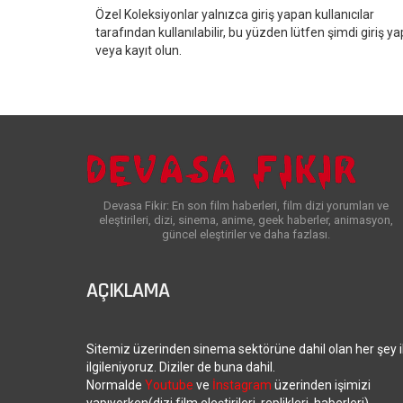
Özel Koleksiyonlar yalnızca giriş yapan kullanıcılar
tarafından kullanılabilir, bu yüzden lütfen şimdi giriş ya
veya kayıt olun.
Devasa Fikir: En son film haberleri, film dizi yorumları ve
eleştirileri, dizi, sinema, anime, geek haberler, animasyon,
güncel eleştiriler ve daha fazlası.
AÇIKLAMA
Sitemiz üzerinden sinema sektörüne dahil olan her şey i
ilgileniyoruz. Diziler de buna dahil.
Normalde
Youtube
ve
İnstagram
üzerinden işimizi
yapıyorken(dizi film eleştirileri, replikleri, haberleri),