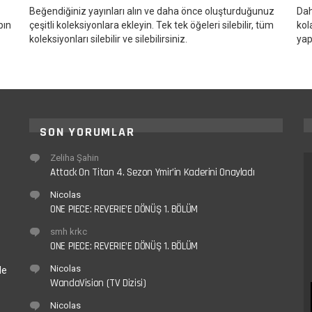
Beğendiğiniz yayınları alın ve daha önce oluşturduğunuz
Dah
pın
çeşitli koleksiyonlara ekleyin. Tek tek öğeleri silebilir, tüm
kol
koleksiyonları silebilir ve silebilirsiniz.
yap
SON YORUMLAR
Zeliha Şahin
Attack On Titan 4. Sezon Ymir’in Kaderini Onayladı
Nicolas
ONE PIECE: REVERIE’E DÖNÜŞ 1. BÖLÜM
smh krkc
ONE PIECE: REVERIE’E DÖNÜŞ 1. BÖLÜM
Nicolas
le
WandaVision (TV Dizisi)
Nicolas