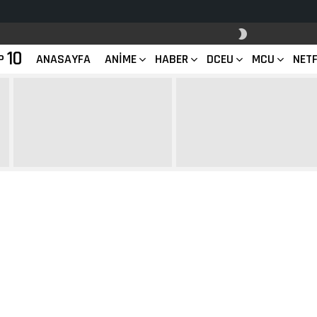
SKIN
ANAHTARI
10
P
ANASAYFA
ANIME
HABER
DCEU
MCU
NETF