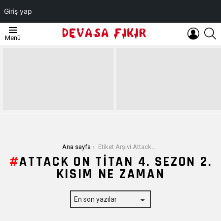
Giriş yap
OTURUM
A
Menü
AÇ
EN
SON
YAZILAR
Buradasınız:
Ana sayfa
Etiket Arşivi:Attack on Titan 4. Sezon 2. Kısım Ne Zaman
ATTACK ON TITAN 4. SEZON 2.
KISIM NE ZAMAN