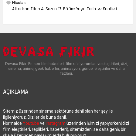
Nicolas
Attack on Titan 4. Sezon 17. Bölüm: Yayın Tarihi ve Saatleri
Devasa Fikir: En son film haberleri, film dizi yorumları ve eleştirileri, dizi,
sinema, anime, geek haberler, animasyon, güncel eleştiriler ve daha
fazlası.
AÇIKLAMA
Sitemiz üzerinden sinema sektörüne dahil olan her şey ile
ilgileniyoruz. Diziler de buna dahil.
Normalde
Youtube
ve
İnstagram
üzerinden işimizi yapıyorken(dizi
film eleştirileri, replikleri, haberleri), sitemizden ise daha geniş bir
skala üzerinden paylaşımlarda bulunuyoruz.