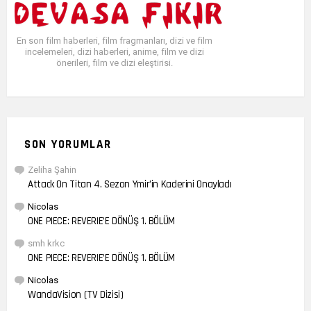
En son film haberleri, film fragmanları, dizi ve film
incelemeleri, dizi haberleri, anime, film ve dizi
önerileri, film ve dizi eleştirisi.
SON YORUMLAR
Zeliha Şahin
Attack On Titan 4. Sezon Ymir’in Kaderini Onayladı
Nicolas
ONE PIECE: REVERIE’E DÖNÜŞ 1. BÖLÜM
smh krkc
ONE PIECE: REVERIE’E DÖNÜŞ 1. BÖLÜM
Nicolas
WandaVision (TV Dizisi)