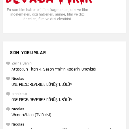
En son film haberleri, film fragmanları, dizi ve film
incelemeleri, dizi haberleri, anime, film ve dizi
önerileri, film ve dizi eleştirisi.
SON YORUMLAR
Zeliha Şahin
Attack On Titan 4. Sezon Ymir’in Kaderini Onayladı
Nicolas
ONE PIECE: REVERIE’E DÖNÜŞ 1. BÖLÜM
smh krkc
ONE PIECE: REVERIE’E DÖNÜŞ 1. BÖLÜM
Nicolas
WandaVision (TV Dizisi)
Nicolas