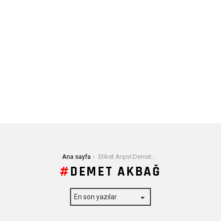
Buradasınız:
Ana sayfa
Etiket Arşivi:Demet Akbağ
DEMET AKBAĞ