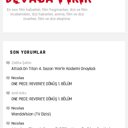
En son film haberleri, film fragmanları, dizi ve film
incelemeleri, dizi haberleri, anime, film ve dizi
önerileri, film ve dizi eleştirisi.
SON YORUMLAR
Zeliha Şahin
Attack On Titan 4. Sezon Ymir’in Kaderini Onayladı
Nicolas
ONE PIECE: REVERIE’E DÖNÜŞ 1. BÖLÜM
smh krkc
ONE PIECE: REVERIE’E DÖNÜŞ 1. BÖLÜM
Nicolas
WandaVision (TV Dizisi)
Nicolas