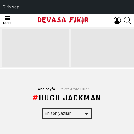
Giriş yap
OTURUM
A
Menü
AÇ
EN
SON
YAZILAR
Buradasınız:
Ana sayfa
Etiket Arşivi:Hugh Jackman
HUGH JACKMAN