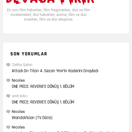
En son film haberleri, film fragmanları, dizi ve film
incelemeleri, dizi haberleri, anime, film ve dizi
önerileri, film ve dizi eleştirisi.
SON YORUMLAR
Zeliha Şahin
Attack On Titan 4. Sezon Ymir’in Kaderini Onayladı
Nicolas
ONE PIECE: REVERIE’E DÖNÜŞ 1. BÖLÜM
smh krkc
ONE PIECE: REVERIE’E DÖNÜŞ 1. BÖLÜM
Nicolas
WandaVision (TV Dizisi)
Nicolas