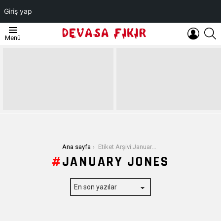
Giriş yap
OTURUM
A
Menü
AÇ
EN
SON
YAZILAR
Buradasınız:
Ana sayfa
Etiket Arşivi:January Jones
JANUARY JONES