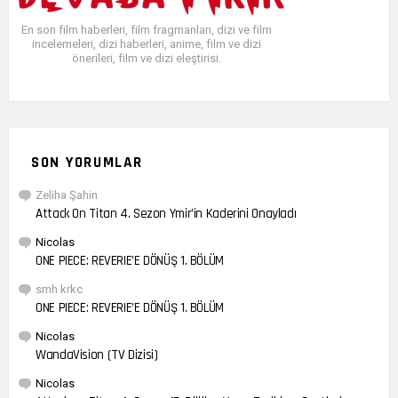
En son film haberleri, film fragmanları, dizi ve film
incelemeleri, dizi haberleri, anime, film ve dizi
önerileri, film ve dizi eleştirisi.
SON YORUMLAR
Zeliha Şahin
Attack On Titan 4. Sezon Ymir’in Kaderini Onayladı
Nicolas
ONE PIECE: REVERIE’E DÖNÜŞ 1. BÖLÜM
smh krkc
ONE PIECE: REVERIE’E DÖNÜŞ 1. BÖLÜM
Nicolas
WandaVision (TV Dizisi)
Nicolas