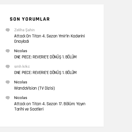
SON YORUMLAR
Zeliha Şahin
Attack On Titan 4. Sezon Ymir’in Kaderini
Onayladı
Nicolas
ONE PIECE: REVERIE’E DÖNÜŞ 1. BÖLÜM
smh krkc
ONE PIECE: REVERIE’E DÖNÜŞ 1. BÖLÜM
Nicolas
WandaVision (TV Dizisi)
Nicolas
Attack on Titan 4. Sezon 17. Bölüm: Yayın
Tarihi ve Saatleri