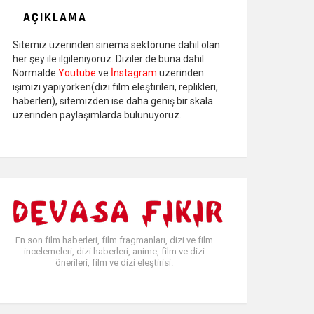
AÇIKLAMA
Sitemiz üzerinden sinema sektörüne dahil olan
her şey ile ilgileniyoruz. Diziler de buna dahil.
Normalde
Youtube
ve
İnstagram
üzerinden
işimizi yapıyorken(dizi film eleştirileri, replikleri,
haberleri), sitemizden ise daha geniş bir skala
üzerinden paylaşımlarda bulunuyoruz.
En son film haberleri, film fragmanları, dizi ve film
incelemeleri, dizi haberleri, anime, film ve dizi
önerileri, film ve dizi eleştirisi.