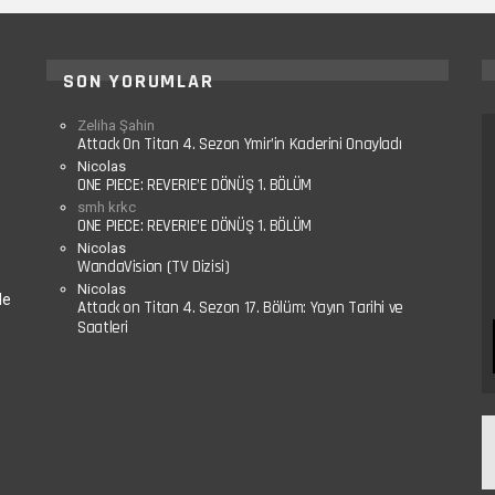
SON YORUMLAR
Zeliha Şahin
Attack On Titan 4. Sezon Ymir’in Kaderini Onayladı
Nicolas
ONE PIECE: REVERIE’E DÖNÜŞ 1. BÖLÜM
smh krkc
ONE PIECE: REVERIE’E DÖNÜŞ 1. BÖLÜM
Nicolas
WandaVision (TV Dizisi)
Nicolas
le
Attack on Titan 4. Sezon 17. Bölüm: Yayın Tarihi ve
Saatleri