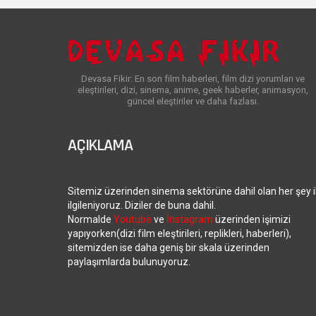
Devasa Fikir: En son film haberleri, film dizi yorumları ve
eleştirileri, dizi, sinema, anime, geek haberler, animasyon,
güncel eleştiriler ve daha fazlası.
AÇIKLAMA
Sitemiz üzerinden sinema sektörüne dahil olan her şey i
ilgileniyoruz. Diziler de buna dahil.
Normalde
Youtube
ve
İnstagram
üzerinden işimizi
yapıyorken(dizi film eleştirileri, replikleri, haberleri),
sitemizden ise daha geniş bir skala üzerinden
paylaşımlarda bulunuyoruz.