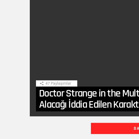
SON
HIKAYE
47
Paylaşımlar
Doctor Strange in the Mul
Alacağı İddia Edilen Karakt
DIĞER
D
YAZILARIMIZ