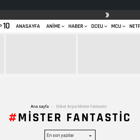
SKIN
ANAHTARI
10
P
ANASAYFA
ANIME
HABER
DCEU
MCU
NETF
Ana sayfa
Etiket Arşivi:Mister Fantastic
MISTER FANTASTIC