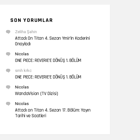
SON YORUMLAR
Zeliha Şahin
Attack On Titan 4. Sezon Ymir’in Kaderini
Onayladı
Nicolas
ONE PIECE: REVERIE’E DÖNÜŞ 1. BÖLÜM
smh krkc
ONE PIECE: REVERIE’E DÖNÜŞ 1. BÖLÜM
Nicolas
WandaVision (TV Dizisi)
Nicolas
Attack on Titan 4. Sezon 17. Bölüm: Yayın
Tarihi ve Saatleri