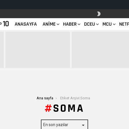
SKIN
ANAHTARI
10
P
ANASAYFA
ANIME
HABER
DCEU
MCU
NETF
Ana sayfa
Etiket Arşivi:Soma
SOMA