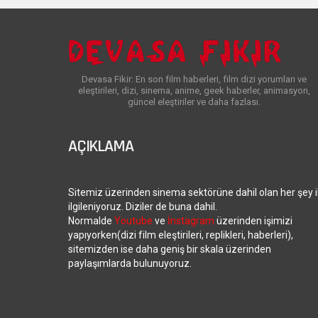
Devasa Fikir: En son film haberleri, film dizi yorumları ve
eleştirileri, dizi, sinema, anime, geek haberler, animasyon,
güncel eleştiriler ve daha fazlası.
AÇIKLAMA
Sitemiz üzerinden sinema sektörüne dahil olan her şey i
ilgileniyoruz. Diziler de buna dahil.
Normalde
Youtube
ve
İnstagram
üzerinden işimizi
yapıyorken(dizi film eleştirileri, replikleri, haberleri),
sitemizden ise daha geniş bir skala üzerinden
paylaşımlarda bulunuyoruz.