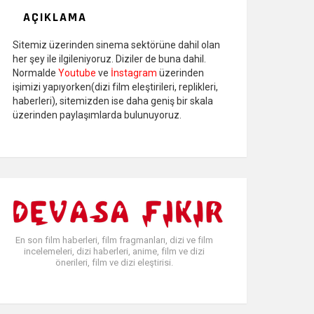
AÇIKLAMA
Sitemiz üzerinden sinema sektörüne dahil olan
her şey ile ilgileniyoruz. Diziler de buna dahil.
Normalde
Youtube
ve
İnstagram
üzerinden
işimizi yapıyorken(dizi film eleştirileri, replikleri,
haberleri), sitemizden ise daha geniş bir skala
üzerinden paylaşımlarda bulunuyoruz.
En son film haberleri, film fragmanları, dizi ve film
incelemeleri, dizi haberleri, anime, film ve dizi
önerileri, film ve dizi eleştirisi.