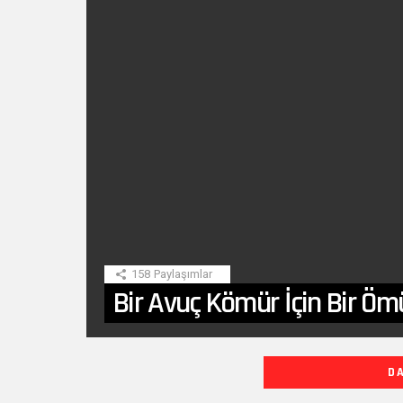
SON
HIKAYE
158
Paylaşımlar
Bir Avuç Kömür İçin Bir Öm
DIĞER
D
YAZILARIMIZ