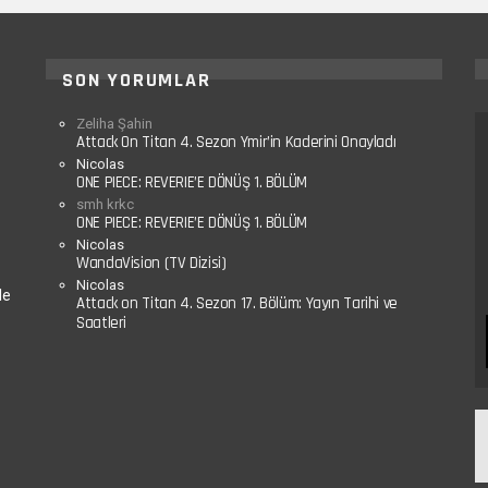
SON YORUMLAR
Zeliha Şahin
Attack On Titan 4. Sezon Ymir’in Kaderini Onayladı
Nicolas
ONE PIECE: REVERIE’E DÖNÜŞ 1. BÖLÜM
smh krkc
ONE PIECE: REVERIE’E DÖNÜŞ 1. BÖLÜM
Nicolas
WandaVision (TV Dizisi)
Nicolas
le
Attack on Titan 4. Sezon 17. Bölüm: Yayın Tarihi ve
Saatleri