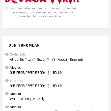
En son film haberleri, film fragmanları, dizi ve film
incelemeleri, dizi haberleri, anime, film ve dizi
önerileri, film ve dizi eleştirisi.
SON YORUMLAR
Zeliha Şahin
Attack On Titan 4. Sezon Ymir’in Kaderini Onayladı
Nicolas
ONE PIECE: REVERIE’E DÖNÜŞ 1. BÖLÜM
smh krkc
ONE PIECE: REVERIE’E DÖNÜŞ 1. BÖLÜM
Nicolas
WandaVision (TV Dizisi)
Nicolas