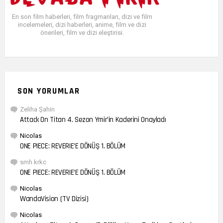
En son film haberleri, film fragmanları, dizi ve film
incelemeleri, dizi haberleri, anime, film ve dizi
önerileri, film ve dizi eleştirisi.
SON YORUMLAR
Zeliha Şahin
Attack On Titan 4. Sezon Ymir’in Kaderini Onayladı
Nicolas
ONE PIECE: REVERIE’E DÖNÜŞ 1. BÖLÜM
smh krkc
ONE PIECE: REVERIE’E DÖNÜŞ 1. BÖLÜM
Nicolas
WandaVision (TV Dizisi)
Nicolas