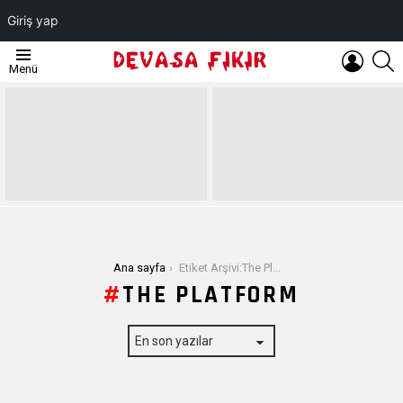
Giriş yap
OTURUM
A
Menü
AÇ
EN
SON
YAZILAR
Buradasınız:
Ana sayfa
Etiket Arşivi:The Platform
THE PLATFORM