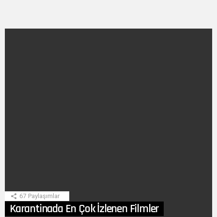
SON
HIKAYE
67
Paylaşımlar
Karantinada En Çok İzlenen Filmler