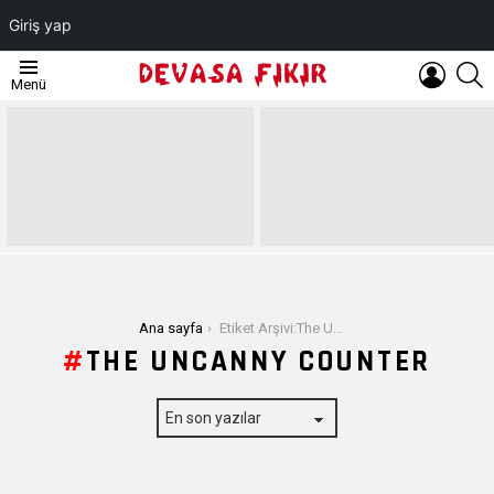
Giriş yap
OTURUM
A
Menü
AÇ
EN
SON
YAZILAR
Buradasınız:
Ana sayfa
Etiket Arşivi:The Uncanny Counter
THE UNCANNY COUNTER