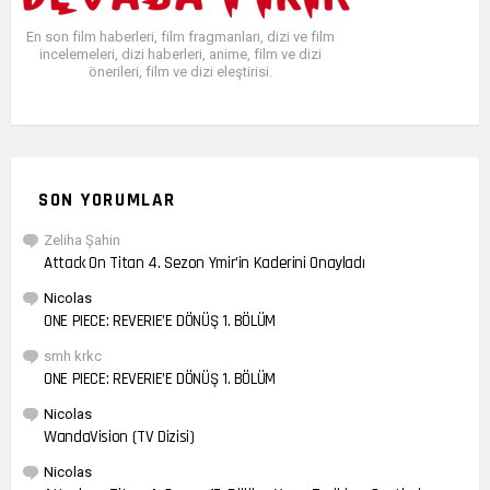
En son film haberleri, film fragmanları, dizi ve film
incelemeleri, dizi haberleri, anime, film ve dizi
önerileri, film ve dizi eleştirisi.
SON YORUMLAR
Zeliha Şahin
Attack On Titan 4. Sezon Ymir’in Kaderini Onayladı
Nicolas
ONE PIECE: REVERIE’E DÖNÜŞ 1. BÖLÜM
smh krkc
ONE PIECE: REVERIE’E DÖNÜŞ 1. BÖLÜM
Nicolas
WandaVision (TV Dizisi)
Nicolas