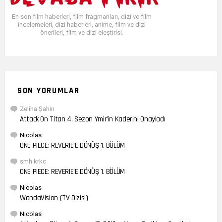
En son film haberleri, film fragmanları, dizi ve film
incelemeleri, dizi haberleri, anime, film ve dizi
önerileri, film ve dizi eleştirisi.
SON YORUMLAR
Zeliha Şahin
Attack On Titan 4. Sezon Ymir’in Kaderini Onayladı
Nicolas
ONE PIECE: REVERIE’E DÖNÜŞ 1. BÖLÜM
smh krkc
ONE PIECE: REVERIE’E DÖNÜŞ 1. BÖLÜM
Nicolas
WandaVision (TV Dizisi)
Nicolas