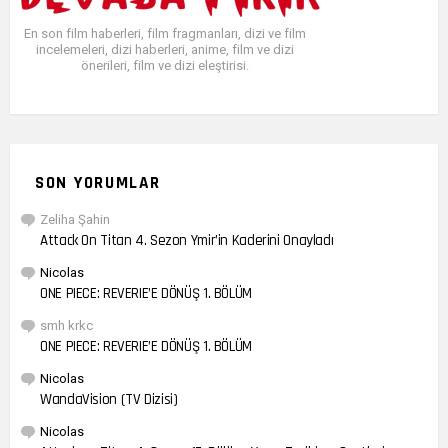
En son film haberleri, film fragmanları, dizi ve film
incelemeleri, dizi haberleri, anime, film ve dizi
önerileri, film ve dizi eleştirisi.
SON YORUMLAR
Zeliha Şahin
Attack On Titan 4. Sezon Ymir’in Kaderini Onayladı
Nicolas
ONE PIECE: REVERIE’E DÖNÜŞ 1. BÖLÜM
smh krkc
ONE PIECE: REVERIE’E DÖNÜŞ 1. BÖLÜM
Nicolas
WandaVision (TV Dizisi)
Nicolas