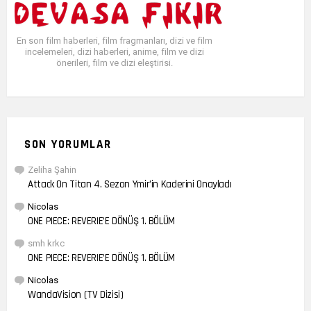
En son film haberleri, film fragmanları, dizi ve film
incelemeleri, dizi haberleri, anime, film ve dizi
önerileri, film ve dizi eleştirisi.
SON YORUMLAR
Zeliha Şahin
Attack On Titan 4. Sezon Ymir’in Kaderini Onayladı
Nicolas
ONE PIECE: REVERIE’E DÖNÜŞ 1. BÖLÜM
smh krkc
ONE PIECE: REVERIE’E DÖNÜŞ 1. BÖLÜM
Nicolas
WandaVision (TV Dizisi)