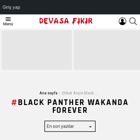
Giriş yap
OTURUM
A
Menü
AÇ
EN
SON
YAZILAR
Buradasınız:
Ana sayfa
Etiket Arşivi:Black Panther Wakanda Forever
BLACK PANTHER WAKANDA
FOREVER