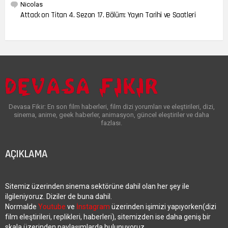
Nicolas
Attack on Titan 4. Sezon 17. Bölüm: Yayın Tarihi ve Saatleri
Devasa Fikir: En son film haberleri, film dizi yorumları ve eleştirileri, dizi,
sinema, anime, geek haberler, animasyon, güncel eleştiriler ve daha
fazlası.
AÇIKLAMA
Sitemiz üzerinden sinema sektörüne dahil olan her şey ile
ilgileniyoruz. Diziler de buna dahil.
Normalde
Youtube
ve
İnstagram
üzerinden işimizi yapıyorken(dizi
film eleştirileri, replikleri, haberleri), sitemizden ise daha geniş bir
skala üzerinden paylaşımlarda bulunuyoruz.