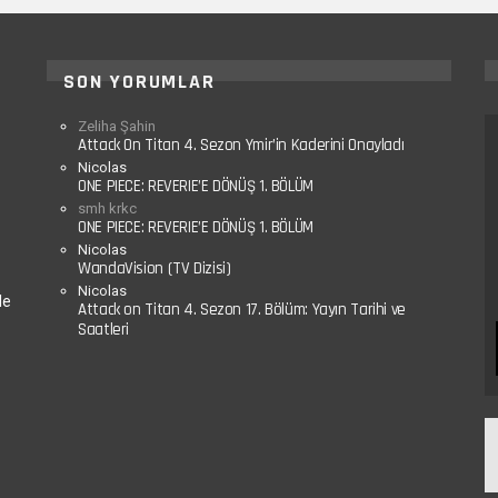
SON YORUMLAR
Zeliha Şahin
Attack On Titan 4. Sezon Ymir’in Kaderini Onayladı
Nicolas
ONE PIECE: REVERIE’E DÖNÜŞ 1. BÖLÜM
smh krkc
ONE PIECE: REVERIE’E DÖNÜŞ 1. BÖLÜM
Nicolas
WandaVision (TV Dizisi)
Nicolas
le
Attack on Titan 4. Sezon 17. Bölüm: Yayın Tarihi ve
Saatleri