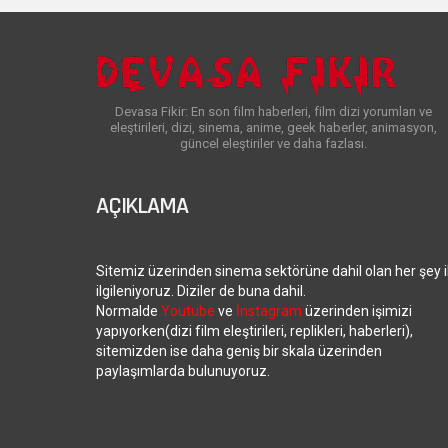
Devasa Fikir: En son film haberleri, film dizi yorumları ve
eleştirileri, dizi, sinema, anime, geek haberler, animasyon,
güncel eleştiriler ve daha fazlası.
AÇIKLAMA
Sitemiz üzerinden sinema sektörüne dahil olan her şey i
ilgileniyoruz. Diziler de buna dahil.
Normalde
Youtube
ve
İnstagram
üzerinden işimizi
yapıyorken(dizi film eleştirileri, replikleri, haberleri),
sitemizden ise daha geniş bir skala üzerinden
paylaşımlarda bulunuyoruz.