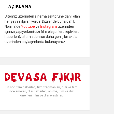
AÇIKLAMA
Sitemiz üzerinden sinema sektörüne dahil olan
her şey ile ilgileniyoruz. Diziler de buna dahil.
Normalde
Youtube
ve
İnstagram
üzerinden
işimizi yapıyorken(dizi film eleştirileri, replikleri,
haberleri), sitemizden ise daha geniş bir skala
üzerinden paylaşımlarda bulunuyoruz.
En son film haberleri, film fragmanları, dizi ve film
incelemeleri, dizi haberleri, anime, film ve dizi
önerileri, film ve dizi eleştirisi.