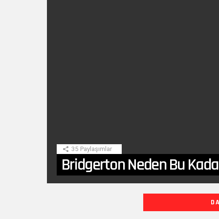
SON
HIKAYE
35
Paylaşımlar
Bridgerton Neden Bu Kada
DIĞER
D
YAZILARIMIZ