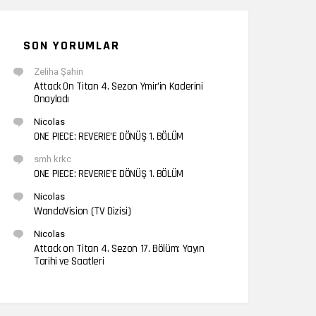
SON YORUMLAR
Zeliha Şahin
Attack On Titan 4. Sezon Ymir’in Kaderini
Onayladı
Nicolas
ONE PIECE: REVERIE’E DÖNÜŞ 1. BÖLÜM
smh krkc
ONE PIECE: REVERIE’E DÖNÜŞ 1. BÖLÜM
Nicolas
WandaVision (TV Dizisi)
Nicolas
Attack on Titan 4. Sezon 17. Bölüm: Yayın
Tarihi ve Saatleri