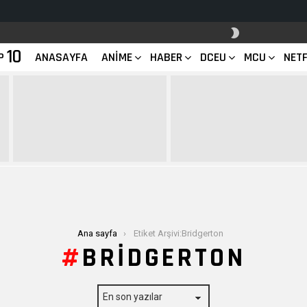
SKIN
ANAHTARI
10
P
ANASAYFA
ANIME
HABER
DCEU
MCU
NETF
Ana sayfa
Etiket Arşivi:Bridgerton
BRIDGERTON