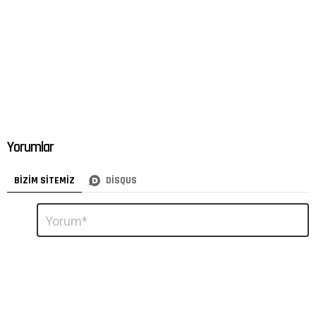
Yorumlar
BIZIM SITEMIZ
DISQUS
Bir
Yorum
*
yanıt
yazın