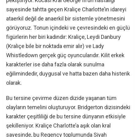
pekiştiriyor. Kocası Kral George III’ün hastalığı
sayesinde tahtta geçen Kraliçe Charlotte’in idareyi
ataerkil değil de anaerkil bir sistemle yönetmesini
görüyoruz. Tonun içindeki ve çevresindeki en güçlü
figürlerin her biri kadındır: Kraliçe, Leydi Danbury
(Kraliçe bile bir noktada emir alır) ve Lady
Whistledown gerçek güç oyuncularıdır. Kilit erkek
karakterler ise daha fazla olarak sunulma
eğilimindedir, duygusal ve hatta bazen daha histerik
olarak.
Bu tersine çevirme düzen dizide yaşanan tüm
olayların temelini oluşturuyor. Bridgerton dizisindeki
karakter çeşitliliği de bu tersine dünyanın etkisiyle
şekilleniyor. Kraliçe Charlotte’a aşık olan kral
sayesinde, bu Regency toplumunda Siyah