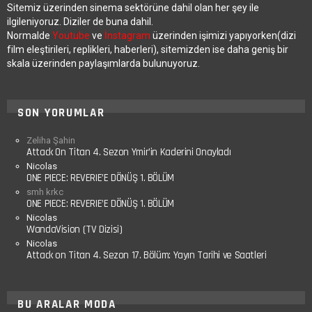
Sitemiz üzerinden sinema sektörüne dahil olan her şey ile
ilgileniyoruz. Diziler de buna dahil.
Normalde
Youtube
ve
İnstagram
üzerinden işimizi yapıyorken(dizi
film eleştirileri, replikleri, haberleri), sitemizden ise daha geniş bir
skala üzerinden paylaşımlarda bulunuyoruz.
SON YORUMLAR
Zeliha Şahin
Attack On Titan 4. Sezon Ymir’in Kaderini Onayladı
Nicolas
ONE PIECE: REVERIE’E DÖNÜŞ 1. BÖLÜM
smh krkc
ONE PIECE: REVERIE’E DÖNÜŞ 1. BÖLÜM
Nicolas
WandaVision (TV Dizisi)
Nicolas
Attack on Titan 4. Sezon 17. Bölüm: Yayın Tarihi ve Saatleri
BU ARALAR MODA