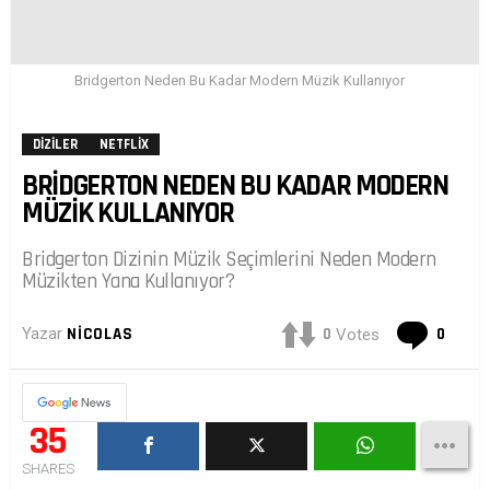
Bridgerton Neden Bu Kadar Modern Müzik Kullanıyor
DIZILER
NETFLIX
BRIDGERTON NEDEN BU KADAR MODERN
MÜZIK KULLANIYOR
Bridgerton Dizinin Müzik Seçimlerini Neden Modern
Müzikten Yana Kullanıyor?
Yoru
0
0
Yazar
NICOLAS
Votes
35
SHARES