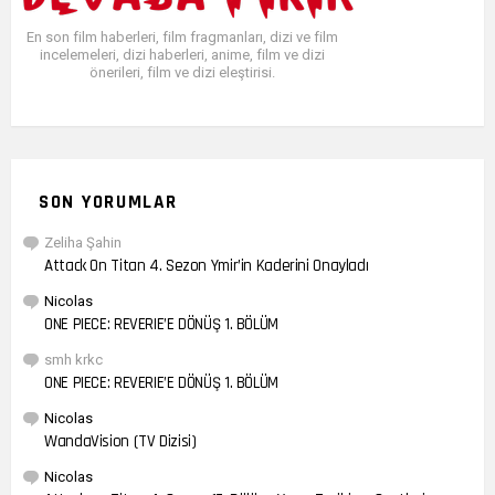
En son film haberleri, film fragmanları, dizi ve film
incelemeleri, dizi haberleri, anime, film ve dizi
önerileri, film ve dizi eleştirisi.
SON YORUMLAR
Zeliha Şahin
Attack On Titan 4. Sezon Ymir’in Kaderini Onayladı
Nicolas
ONE PIECE: REVERIE’E DÖNÜŞ 1. BÖLÜM
smh krkc
ONE PIECE: REVERIE’E DÖNÜŞ 1. BÖLÜM
Nicolas
WandaVision (TV Dizisi)
Nicolas