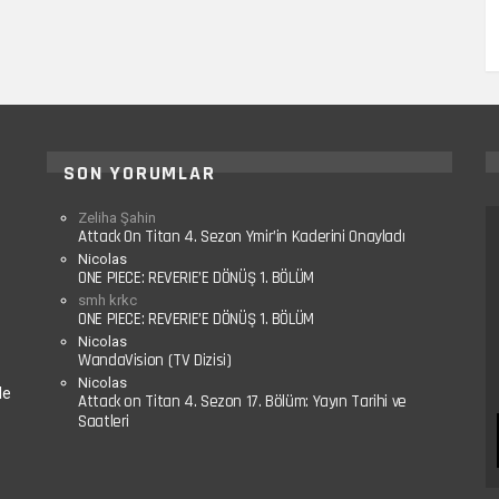
SON YORUMLAR
Zeliha Şahin
Attack On Titan 4. Sezon Ymir’in Kaderini Onayladı
Nicolas
ONE PIECE: REVERIE’E DÖNÜŞ 1. BÖLÜM
smh krkc
ONE PIECE: REVERIE’E DÖNÜŞ 1. BÖLÜM
Nicolas
WandaVision (TV Dizisi)
Nicolas
le
Attack on Titan 4. Sezon 17. Bölüm: Yayın Tarihi ve
Saatleri