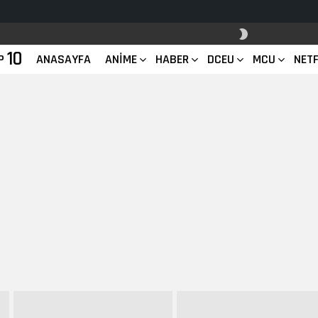
SKIN
ANAHTARI
10
P
ANASAYFA
ANIME
HABER
DCEU
MCU
NETF