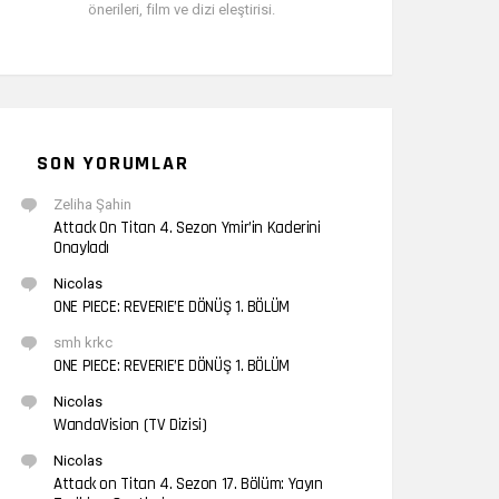
önerileri, film ve dizi eleştirisi.
SON YORUMLAR
Zeliha Şahin
Attack On Titan 4. Sezon Ymir’in Kaderini
Onayladı
Nicolas
ONE PIECE: REVERIE’E DÖNÜŞ 1. BÖLÜM
smh krkc
ONE PIECE: REVERIE’E DÖNÜŞ 1. BÖLÜM
Nicolas
WandaVision (TV Dizisi)
Nicolas
Attack on Titan 4. Sezon 17. Bölüm: Yayın