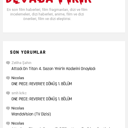
En son film haberleri, film fragmanları, dizi ve film
incelemeleri, dizi haberleri, anime, film ve dizi
önerileri, film ve dizi eleştirisi.
SON YORUMLAR
Zeliha Şahin
Attack On Titan 4. Sezon Ymir’in Kaderini Onayladı
Nicolas
ONE PIECE: REVERIE’E DÖNÜŞ 1. BÖLÜM
smh krkc
ONE PIECE: REVERIE’E DÖNÜŞ 1. BÖLÜM
Nicolas
WandaVision (TV Dizisi)
Nicolas