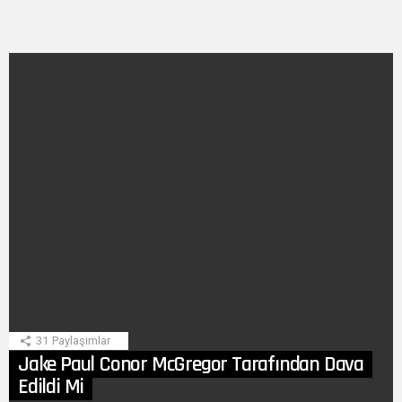
SON
HIKAYE
31
Paylaşımlar
Jake Paul Conor McGregor Tarafından Dava
Edildi Mi