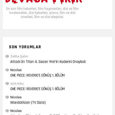
En son film haberleri, film fragmanları, dizi ve film
incelemeleri, dizi haberleri, anime, film ve dizi
önerileri, film ve dizi eleştirisi.
SON YORUMLAR
Zeliha Şahin
Attack On Titan 4. Sezon Ymir’in Kaderini Onayladı
Nicolas
ONE PIECE: REVERIE’E DÖNÜŞ 1. BÖLÜM
smh krkc
ONE PIECE: REVERIE’E DÖNÜŞ 1. BÖLÜM
Nicolas
WandaVision (TV Dizisi)
Nicolas