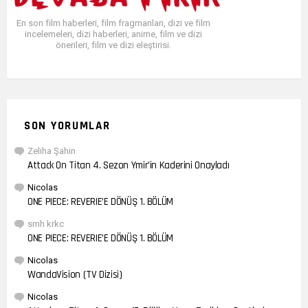
En son film haberleri, film fragmanları, dizi ve film
incelemeleri, dizi haberleri, anime, film ve dizi
önerileri, film ve dizi eleştirisi.
SON YORUMLAR
Zeliha Şahin
Attack On Titan 4. Sezon Ymir’in Kaderini Onayladı
Nicolas
ONE PIECE: REVERIE’E DÖNÜŞ 1. BÖLÜM
smh krkc
ONE PIECE: REVERIE’E DÖNÜŞ 1. BÖLÜM
Nicolas
WandaVision (TV Dizisi)
Nicolas