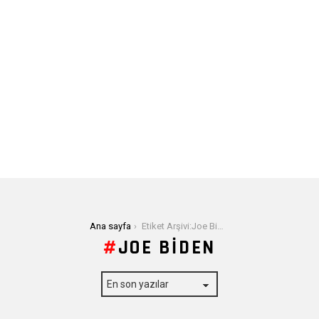
Buradasınız:
Ana sayfa
Etiket Arşivi:Joe Biden
JOE BIDEN