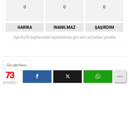
0
0
0
HARIKA
İNANILMAZ
ŞAŞIRDIM
Üye Profil Sayfanızdan tepkilerinize göz atın ve bunları yönetin
73
SHARES