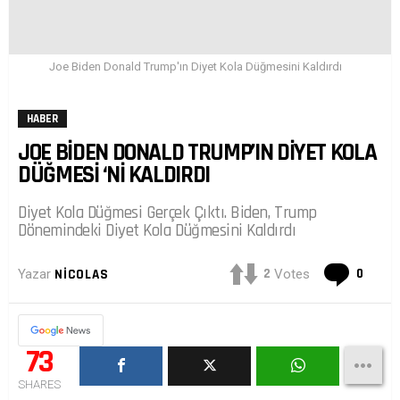
Joe Biden Donald Trump'ın Diyet Kola Düğmesini Kaldırdı
HABER
JOE BIDEN DONALD TRUMP’IN DIYET KOLA
DÜĞMESI ‘NI KALDIRDI
Diyet Kola Düğmesi Gerçek Çıktı. Biden, Trump
Dönemindeki Diyet Kola Düğmesini Kaldırdı
Yoru
2
0
Yazar
NICOLAS
Votes
73
SHARES