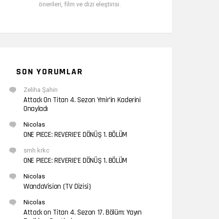
önerileri, film ve dizi eleştirisi.
SON YORUMLAR
Zeliha Şahin
Attack On Titan 4. Sezon Ymir’in Kaderini
Onayladı
Nicolas
ONE PIECE: REVERIE’E DÖNÜŞ 1. BÖLÜM
smh krkc
ONE PIECE: REVERIE’E DÖNÜŞ 1. BÖLÜM
Nicolas
WandaVision (TV Dizisi)
Nicolas
Attack on Titan 4. Sezon 17. Bölüm: Yayın