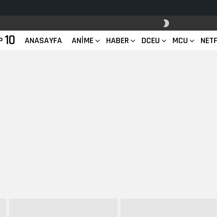
SKIN
ANAHTARI
10
P
ANASAYFA
ANIME
HABER
DCEU
MCU
NETF