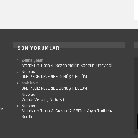
SON YORUMLAR
Zeliha Şahin
Attack On Titan 4. Sezon Ymir’in Kaderini Onayladı
Nicolas
ONE PIECE: REVERIE’E DÖNÜŞ 1. BÖLÜM
smh krkc
ONE PIECE: REVERIE’E DÖNÜŞ 1. BÖLÜM
Nicolas
WandaVision (TV Dizisi)
Nicolas
le
Attack on Titan 4. Sezon 17. Bölüm: Yayın Tarihi ve
Saatleri