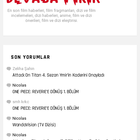
En son film haberleri, film fragmanları, dizi ve film
incelemeleri, dizi haberleri, anime, film ve dizi
önerileri, film ve dizi eleştirisi.
SON YORUMLAR
Zeliha Şahin
Attack On Titan 4. Sezon Ymir’in Kaderini Onayladı
Nicolas
ONE PIECE: REVERIE’E DÖNÜŞ 1. BÖLÜM
smh krkc
ONE PIECE: REVERIE’E DÖNÜŞ 1. BÖLÜM
Nicolas
WandaVision (TV Dizisi)
Nicolas