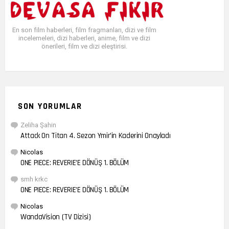
En son film haberleri, film fragmanları, dizi ve film
incelemeleri, dizi haberleri, anime, film ve dizi
önerileri, film ve dizi eleştirisi.
SON YORUMLAR
Zeliha Şahin
Attack On Titan 4. Sezon Ymir’in Kaderini Onayladı
Nicolas
ONE PIECE: REVERIE’E DÖNÜŞ 1. BÖLÜM
smh krkc
ONE PIECE: REVERIE’E DÖNÜŞ 1. BÖLÜM
Nicolas
WandaVision (TV Dizisi)