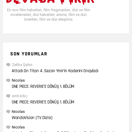
En son film haberleri, film fragmanları, dizi ve film
incelemeleri, dizi haberleri, anime, film ve dizi
önerileri, film ve dizi eleştirisi.
SON YORUMLAR
Zeliha Şahin
Attack On Titan 4. Sezon Ymir’in Kaderini Onayladı
Nicolas
ONE PIECE: REVERIE’E DÖNÜŞ 1. BÖLÜM
smh krkc
ONE PIECE: REVERIE’E DÖNÜŞ 1. BÖLÜM
Nicolas
WandaVision (TV Dizisi)
Nicolas