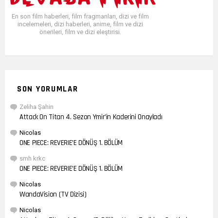
En son film haberleri, film fragmanları, dizi ve film
incelemeleri, dizi haberleri, anime, film ve dizi
önerileri, film ve dizi eleştirisi.
SON YORUMLAR
Zeliha Şahin
Attack On Titan 4. Sezon Ymir’in Kaderini Onayladı
Nicolas
ONE PIECE: REVERIE’E DÖNÜŞ 1. BÖLÜM
smh krkc
ONE PIECE: REVERIE’E DÖNÜŞ 1. BÖLÜM
Nicolas
WandaVision (TV Dizisi)
Nicolas