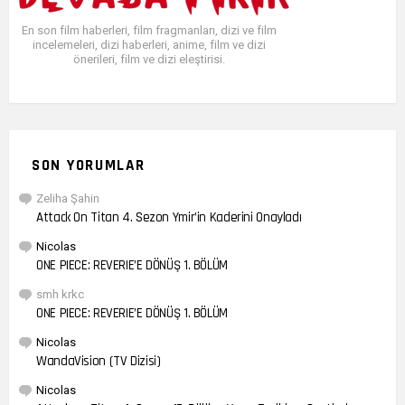
En son film haberleri, film fragmanları, dizi ve film
incelemeleri, dizi haberleri, anime, film ve dizi
önerileri, film ve dizi eleştirisi.
SON YORUMLAR
Zeliha Şahin
Attack On Titan 4. Sezon Ymir’in Kaderini Onayladı
Nicolas
ONE PIECE: REVERIE’E DÖNÜŞ 1. BÖLÜM
smh krkc
ONE PIECE: REVERIE’E DÖNÜŞ 1. BÖLÜM
Nicolas
WandaVision (TV Dizisi)
Nicolas