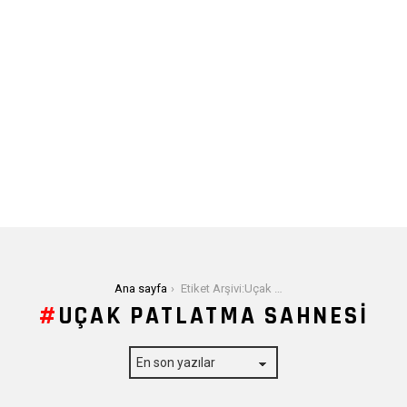
Buradasınız:
Ana sayfa
Etiket Arşivi:Uçak Patlatma Sahnesi
UÇAK PATLATMA SAHNESI