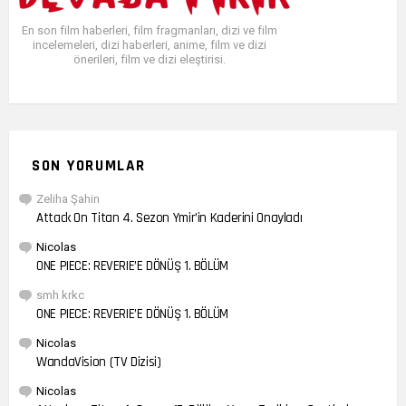
En son film haberleri, film fragmanları, dizi ve film
incelemeleri, dizi haberleri, anime, film ve dizi
önerileri, film ve dizi eleştirisi.
SON YORUMLAR
Zeliha Şahin
Attack On Titan 4. Sezon Ymir’in Kaderini Onayladı
Nicolas
ONE PIECE: REVERIE’E DÖNÜŞ 1. BÖLÜM
smh krkc
ONE PIECE: REVERIE’E DÖNÜŞ 1. BÖLÜM
Nicolas
WandaVision (TV Dizisi)
Nicolas