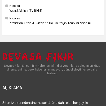
Nicolas
WandaVision (TV Dizisi)
Nicolas
Attack on Titan 4. Sezon 17. Bölüm: Yayın Tarihi ve Saatleri
Devasa Fikir: En son film haberleri, film dizi yorumları ve eleştirileri, dizi,
sinema, anime, geek haberler, animasyon, güncel eleştiriler ve daha
fazlası.
AÇIKLAMA
Sitemiz üzerinden sinema sektörüne dahil olan her şey ile