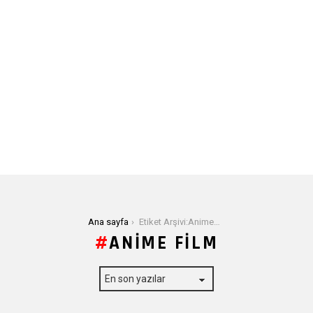
Buradasınız:
Ana sayfa
Etiket Arşivi:Anime Film
ANIME FILM