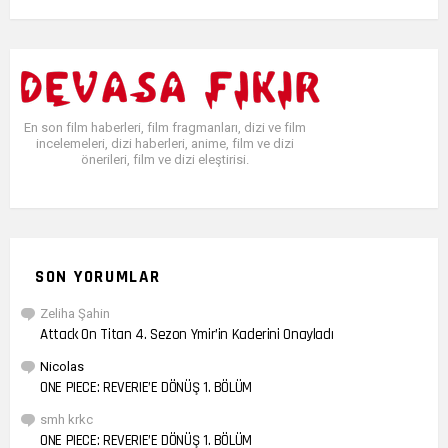
En son film haberleri, film fragmanları, dizi ve film
incelemeleri, dizi haberleri, anime, film ve dizi
önerileri, film ve dizi eleştirisi.
SON YORUMLAR
Zeliha Şahin
Attack On Titan 4. Sezon Ymir’in Kaderini Onayladı
Nicolas
ONE PIECE: REVERIE’E DÖNÜŞ 1. BÖLÜM
smh krkc
ONE PIECE: REVERIE’E DÖNÜŞ 1. BÖLÜM