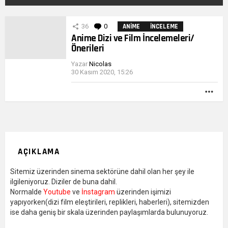
DIĞER
36
0
Yorumlar
ANIME
İNCELEME
YAZILARIMIZ
Anime Dizi ve Film İncelemeleri/
Önerileri
Yazar
Nicolas
30 Kasım 2020, 15:26
DA
FAZ
AÇIKLAMA
Sitemiz üzerinden sinema sektörüne dahil olan her şey ile
ilgileniyoruz. Diziler de buna dahil.
Normalde
Youtube
ve
İnstagram
üzerinden işimizi
yapıyorken(dizi film eleştirileri, replikleri, haberleri), sitemizden
ise daha geniş bir skala üzerinden paylaşımlarda bulunuyoruz.