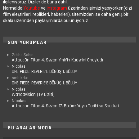
ilgileniyoruz. Diziler de buna dahil.
Normalde
Youtube
ve
İnstagram
üzerinden işimizi yapıyorken(dizi
film eleştirileri, replikleri, haberleri), sitemizden ise daha geniş bir
skala üzerinden paylaşımlarda bulunuyoruz.
SON YORUMLAR
Zeliha Şahin
Attack On Titan 4. Sezon Ymir’in Kaderini Onayladı
Nicolas
ONE PIECE: REVERIE’E DÖNÜŞ 1. BÖLÜM
smh krkc
ONE PIECE: REVERIE’E DÖNÜŞ 1. BÖLÜM
Nicolas
WandaVision (TV Dizisi)
Nicolas
Attack on Titan 4. Sezon 17. Bölüm: Yayın Tarihi ve Saatleri
BU ARALAR MODA