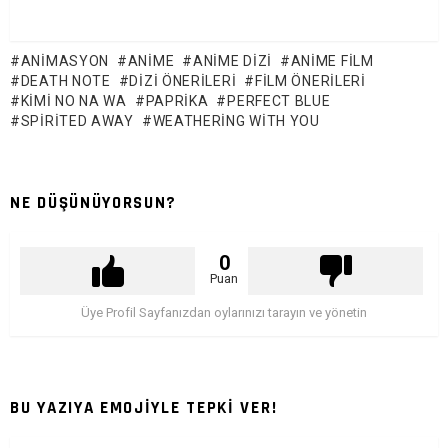
ANIMASYON
ANIME
ANIME DIZI
ANIME FILM
DEATH NOTE
DIZI ÖNERILERI
FILM ÖNERILERI
KIMI NO NA WA
PAPRIKA
PERFECT BLUE
SPIRITED AWAY
WEATHERING WITH YOU
NE DÜŞÜNÜYORSUN?
0
Puan
Üye Profil Sayfanızdan oylarınızı tarayın ve yönetin
BU YAZIYA EMOJİYLE TEPKİ VER!