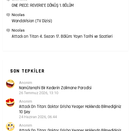
ONE PIECE: REVERIE’E DÖNÜŞ 1. BÖLÜM
Nicolas
WandaVision (TV Dizisi)
Nicolas
Attack on Titan 4. Sezon 17. Bölüm: Yayın Tarihi ve Saatleri
SON TEPKILER
Anonim
Namütenahi Bir Kederin Zalimane Parodisi
26 Temmuz 2026, 13:10
Anonim
Attack On Titan: Doktor Grisha Yeager Hakkında Bilmediğiniz
10 Şey
24 Haziran 2026, 06:44
Anonim
Attack On Titan: Doktor Grisha Yeager Hakkında Bilmediğiniz