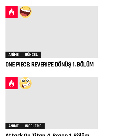
ANIME
GÜNCEL
ONE PIECE: REVERIE’E DÖNÜŞ 1. BÖLÜM
ANIME
İNCELEME
Attack On Titan 4. Sezon 1. Bölüm