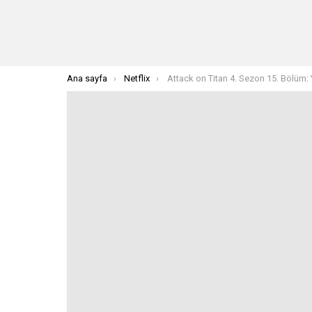
Buradasınız:
Ana sayfa
Netflix
Attack on Titan 4. Sezon 15. Bölüm: Yayın Tarihi ve Saatleri Aç