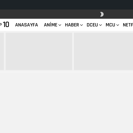
SKIN
ANAHTARI
10
P
ANASAYFA
ANIME
HABER
DCEU
MCU
NETF