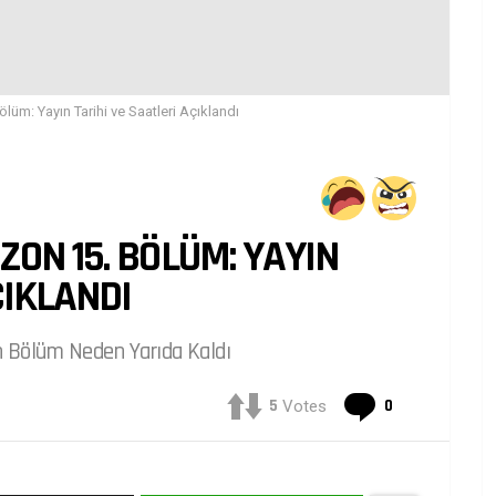
lüm: Yayın Tarihi ve Saatleri Açıklandı
ZON 15. BÖLÜM: YAYIN
ÇIKLANDI
n Bölüm Neden Yarıda Kaldı
Yorumlar
5
0
Votes