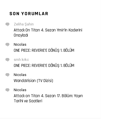
SON YORUMLAR
Zeliha Şahin
Attack On Titan 4. Sezon Ymir’in Kaderini
Onayladı
Nicolas
ONE PIECE: REVERIE’E DÖNÜŞ 1. BÖLÜM
smh krkc
ONE PIECE: REVERIE’E DÖNÜŞ 1. BÖLÜM
Nicolas
WandaVision (TV Dizisi)
Nicolas
Attack on Titan 4. Sezon 17. Bölüm: Yayın
Tarihi ve Saatleri