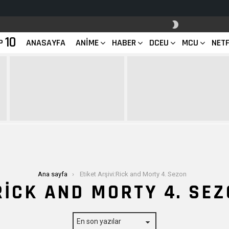
SKIN
ANAHTARI
10
P
ANASAYFA
ANIME
HABER
DCEU
MCU
NETF
Ana sayfa
Etiket Arşivi:Rick and Morty 4. Sezon
RICK AND MORTY 4. SE