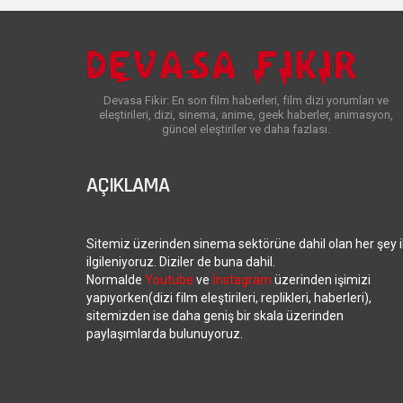
Devasa Fikir: En son film haberleri, film dizi yorumları ve
eleştirileri, dizi, sinema, anime, geek haberler, animasyon,
güncel eleştiriler ve daha fazlası.
AÇIKLAMA
Sitemiz üzerinden sinema sektörüne dahil olan her şey i
ilgileniyoruz. Diziler de buna dahil.
Normalde
Youtube
ve
İnstagram
üzerinden işimizi
yapıyorken(dizi film eleştirileri, replikleri, haberleri),
sitemizden ise daha geniş bir skala üzerinden
paylaşımlarda bulunuyoruz.