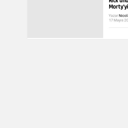
Rick an
Morty’y
Yazar
Nicol
17 Mayıs 20