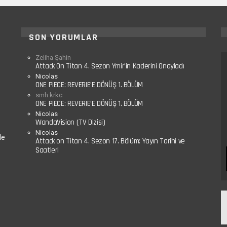
SON YORUMLAR
Zeliha Şahin
Attack On Titan 4. Sezon Ymir’in Kaderini Onayladı
Nicolas
ONE PIECE: REVERIE’E DÖNÜŞ 1. BÖLÜM
smh krkc
ONE PIECE: REVERIE’E DÖNÜŞ 1. BÖLÜM
Nicolas
WandaVision (TV Dizisi)
Nicolas
le
Attack on Titan 4. Sezon 17. Bölüm: Yayın Tarihi ve
Saatleri