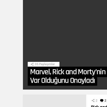
SON
HIKAYE
35
Paylaşımlar
Marvel, Rick and Morty’nin
Var Olduğunu Onayladı
DIĞER
YAZILARIMIZ
2
2