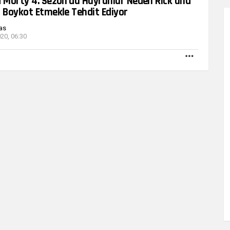
d Morty 4. Sezon’da Hayranlar Neden Rick and
i Boykot Etmekle Tehdit Ediyor
as
20, 06:30
DAHA
FAZLA