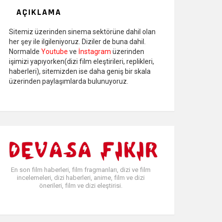
AÇIKLAMA
Sitemiz üzerinden sinema sektörüne dahil olan
her şey ile ilgileniyoruz. Diziler de buna dahil.
Normalde
Youtube
ve
İnstagram
üzerinden
işimizi yapıyorken(dizi film eleştirileri, replikleri,
haberleri), sitemizden ise daha geniş bir skala
üzerinden paylaşımlarda bulunuyoruz.
En son film haberleri, film fragmanları, dizi ve film
incelemeleri, dizi haberleri, anime, film ve dizi
önerileri, film ve dizi eleştirisi.