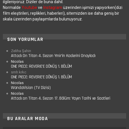
ilgileniyoruz. Diziler de buna dahil.
Normalde
Youtube
ve
İnstagram
üzerinden işimizi yapıyorken(dizi
film eleştirileri, replikleri, haberleri), sitemizden ise daha geniş bir
skala üzerinden paylaşımlarda bulunuyoruz.
SON YORUMLAR
Zeliha Şahin
Attack On Titan 4. Sezon Ymir’in Kaderini Onayladı
Nicolas
ONE PIECE: REVERIE’E DÖNÜŞ 1. BÖLÜM
smh krkc
ONE PIECE: REVERIE’E DÖNÜŞ 1. BÖLÜM
Nicolas
WandaVision (TV Dizisi)
Nicolas
Attack on Titan 4. Sezon 17. Bölüm: Yayın Tarihi ve Saatleri
BU ARALAR MODA