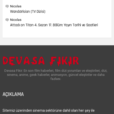
Nicolas
WandaVision (TV Dizisi)
Nicolas
Attack on Titan 4. Sezon 17. Bölüm: Yayın Tarihi ve Saatleri
Devasa Fikir: En son film haberleri, film dizi yorumları ve eleştirileri, dizi,
sinema, anime, geek haberler, animasyon, güncel eleştiriler ve daha
fazlası.
AÇIKLAMA
Sitemiz üzerinden sinema sektörüne dahil olan her şey ile