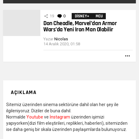
DIĞER
19
0
Yorumlar
DISNEY+
MCU
YAZILARIMIZ
Don Cheadle, Marvel’dan Armor
Wars’da Yeni Iron Man Olabilir
Yazar
Nicolas
14 Aralık 2020, 01:58
DA
FAZ
AÇIKLAMA
Sitemiz üzerinden sinema sektörüne dahil olan her şey ile
ilgileniyoruz. Diziler de buna dahil.
Normalde
Youtube
ve
İnstagram
üzerinden işimizi
yapıyorken(dizi film eleştirileri, replikleri, haberleri), sitemizden
ise daha geniş bir skala üzerinden paylaşımlarda bulunuyoruz.