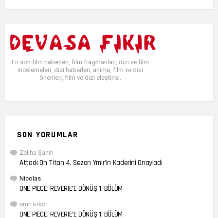
En son film haberleri, film fragmanları, dizi ve film
incelemeleri, dizi haberleri, anime, film ve dizi
önerileri, film ve dizi eleştirisi.
SON YORUMLAR
Zeliha Şahin
Attack On Titan 4. Sezon Ymir’in Kaderini Onayladı
Nicolas
ONE PIECE: REVERIE’E DÖNÜŞ 1. BÖLÜM
smh krkc
ONE PIECE: REVERIE’E DÖNÜŞ 1. BÖLÜM