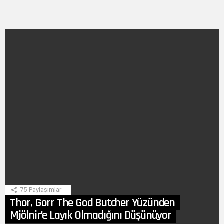
SON
HIKAYE
75
Paylaşımlar
Thor, Gorr The God Butcher Yüzünden
Mjölnir’e Layık Olmadığını Düşünüyor