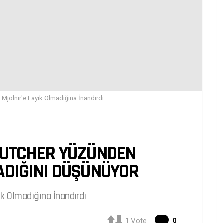
 Mjölnir'e Layık Olmadığına İnandırdı
 BUTCHER YÜZÜNDEN
ADIĞINI DÜŞÜNÜYOR
ık Olmadığına İnandırdı
Yorumlar
1
0
Vote