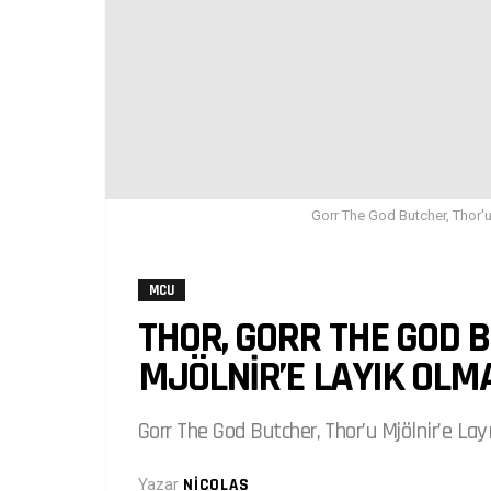
Gorr The God Butcher, Thor'u
MCU
THOR, GORR THE GOD
MJÖLNIR’E LAYIK OLM
Gorr The God Butcher, Thor’u Mjölnir’e Lay
Yazar
NICOLAS