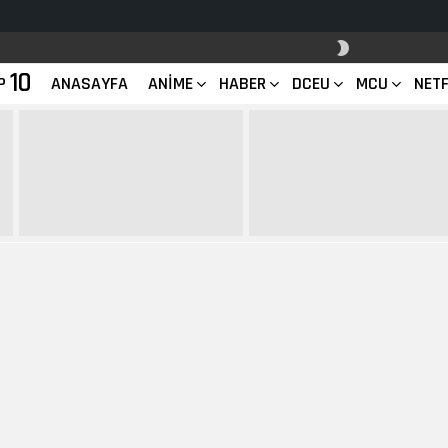
SKIN
ANAHTARI
10
P
ANASAYFA
ANIME
HABER
DCEU
MCU
NETF