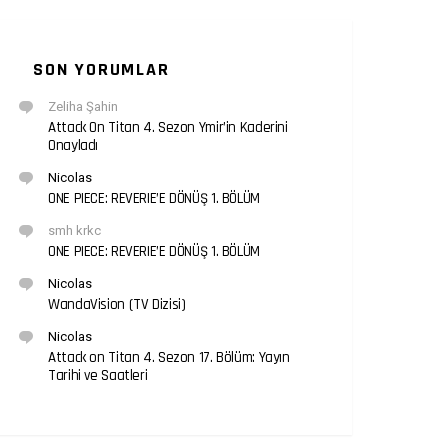
SON YORUMLAR
Zeliha Şahin
Attack On Titan 4. Sezon Ymir’in Kaderini
Onayladı
Nicolas
ONE PIECE: REVERIE’E DÖNÜŞ 1. BÖLÜM
smh krkc
ONE PIECE: REVERIE’E DÖNÜŞ 1. BÖLÜM
Nicolas
WandaVision (TV Dizisi)
Nicolas
Attack on Titan 4. Sezon 17. Bölüm: Yayın
Tarihi ve Saatleri