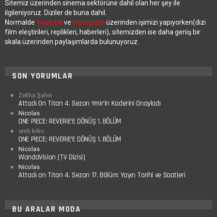
Sitemiz üzerinden sinema sektörüne dahil olan her şey ile
ilgileniyoruz. Diziler de buna dahil.
Normalde
Youtube
ve
İnstagram
üzerinden işimizi yapıyorken(dizi
film eleştirileri, replikleri, haberleri), sitemizden ise daha geniş bir
skala üzerinden paylaşımlarda bulunuyoruz.
SON YORUMLAR
Zeliha Şahin
Attack On Titan 4. Sezon Ymir’in Kaderini Onayladı
Nicolas
ONE PIECE: REVERIE’E DÖNÜŞ 1. BÖLÜM
smh krkc
ONE PIECE: REVERIE’E DÖNÜŞ 1. BÖLÜM
Nicolas
WandaVision (TV Dizisi)
Nicolas
Attack on Titan 4. Sezon 17. Bölüm: Yayın Tarihi ve Saatleri
BU ARALAR MODA