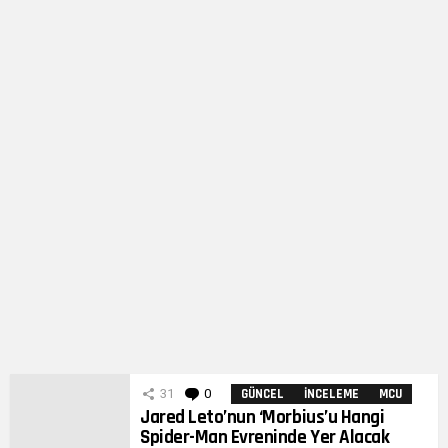
31
0
Yorumlar
GÜNCEL
İNCELEME
MCU
Jared Leto’nun ‘Morbius’u Hangi
Spider-Man Evreninde Yer Alacak