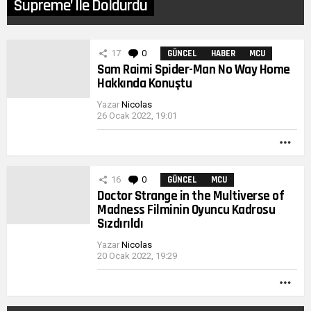
Supreme’ İle Doldurdu
DIĞER
17
0
Yorumlar
GÜNCEL
HABER
MCU
YAZILARIMIZ
Sam Raimi Spider-Man No Way Home
Hakkında Konuştu
Yazar
Nicolas
26 Ocak 2022, 19:01
DA
FAZ
16
0
Yorumlar
GÜNCEL
MCU
Doctor Strange in the Multiverse of
Madness Filminin Oyuncu Kadrosu
Sızdırıldı
Yazar
Nicolas
20 Ocak 2022, 19:29
DA
FAZ