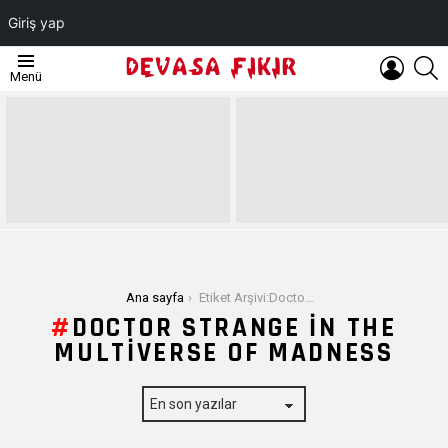
Giriş yap
OTURUM
A
Menü
AÇ
EN
SON
YAZILAR
Buradasınız:
Ana sayfa
Etiket Arşivi:Doctor Strange in the Multiverse of Madness
DOCTOR STRANGE IN THE
MULTIVERSE OF MADNESS