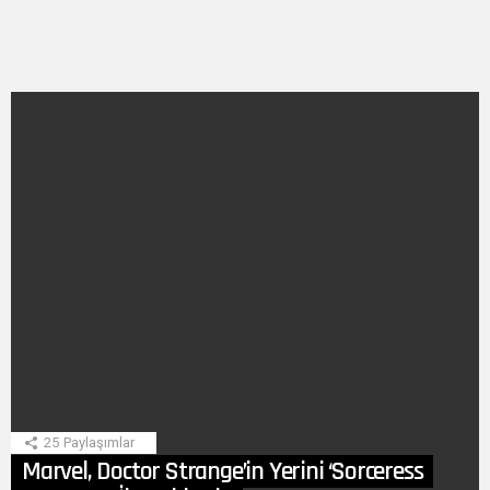
SON
HIKAYE
25
Paylaşımlar
Marvel, Doctor Strange’in Yerini ‘Sorceress