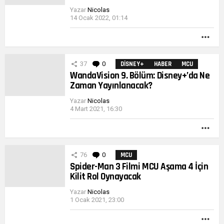
Yazar
Nicolas
14 Ocak 2022, 01:14
DA
FAZ
37
0
Yorumlar
DISNEY+
HABER
MCU
WandaVision 9. Bölüm: Disney+’da Ne
Zaman Yayınlanacak?
Yazar
Nicolas
4 Mart 2021, 16:30
DA
FAZ
76
0
Yorumlar
MCU
Spider-Man 3 Filmi MCU Aşama 4 İçin
Kilit Rol Oynayacak
Yazar
Nicolas
1 Ocak 2021, 23:00
DA