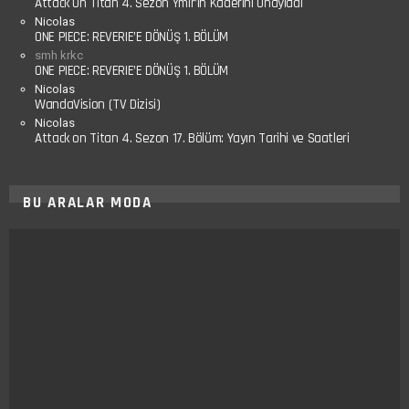
Attack On Titan 4. Sezon Ymir’in Kaderini Onayladı
Nicolas
ONE PIECE: REVERIE’E DÖNÜŞ 1. BÖLÜM
smh krkc
ONE PIECE: REVERIE’E DÖNÜŞ 1. BÖLÜM
Nicolas
WandaVision (TV Dizisi)
Nicolas
Attack on Titan 4. Sezon 17. Bölüm: Yayın Tarihi ve Saatleri
BU ARALAR MODA