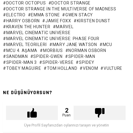
DOCTOR OCTOPUS
DOCTOR STRANGE
DOCTOR STRANGE IN THE MULTIVERSE OF MADNESS
ELECTRO
EMMA STONE
GWEN STACY
HARRY OSBORN
JAMIE FOXX
KIRSTEN DUNST
KRAVEN THE HUNTER
MARVEL
MARVEL CINEMATIC UNIVERSE
MARVEL CINEMATIC UNIVERSE: PHASE FOUR
MARVEL TEORILERI
MARY JANE WATSON
MCU
MCU 4. AŞAMA
MORBIUS
NORMAN OSBORN
SANDMAN
SPIDER-GWEN
SPIDER-MAN
SPIDER-MAN 3
SPIDER-VERSE
SPIDEY
TOBEY MAGUIRE
TOM HOLLAND
VENOM
VULTURE
NE DÜŞÜNÜYORSUN?
2
Puan
Üye Profil Sayfanızdan oylarınızı tarayın ve yönetin