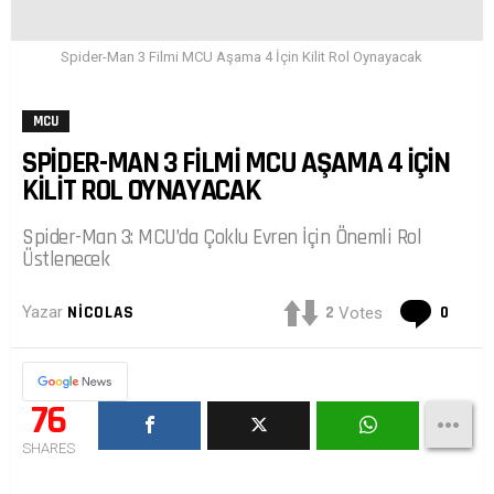
Spider-Man 3 Filmi MCU Aşama 4 İçin Kilit Rol Oynayacak
MCU
SPIDER-MAN 3 FILMI MCU AŞAMA 4 İÇIN
KILIT ROL OYNAYACAK
Spider-Man 3: MCU’da Çoklu Evren İçin Önemli Rol
Üstlenecek
Yoru
2
0
Yazar
NICOLAS
Votes
76
SHARES