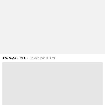
Buradasınız:
Ana sayfa
MCU
Spider-Man 3 Filmi MCU Aşama 4 İçin Kilit Rol Oynayacak