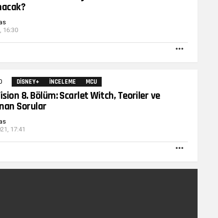
nacak?
as
, 16:30
DAHA
FAZLA
0
Yorumlar
DISNEY+
İNCELEME
MCU
ion 8. Bölüm: Scarlet Witch, Teoriler ve
nan Sorular
as
21, 17:41
DAHA
FAZLA