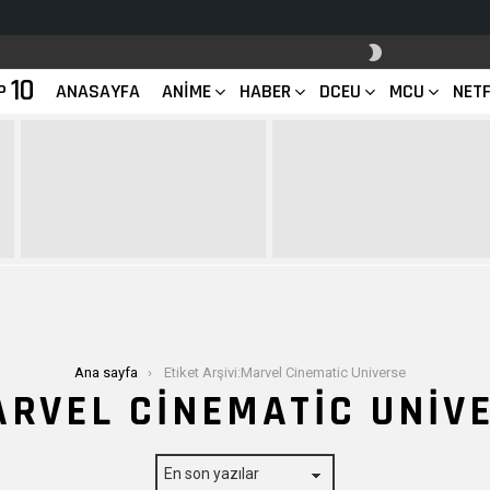
SKIN
ANAHTARI
10
P
ANASAYFA
ANIME
HABER
DCEU
MCU
NETF
Ana sayfa
Etiket Arşivi:Marvel Cinematic Universe
RVEL CINEMATIC UNIV