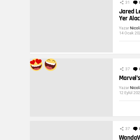
31
Jared L
Yer Ala
Yazar
Nicol
14 Ocak 202
37
Marvel’s
Yazar
Nicol
12 Eylül 202
37
WandaVi