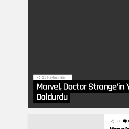
SON
HIKAYE
25
Paylaşımlar
Marvel, Doctor Strange’in 
Doldurdu
DIĞER
YAZILARIMIZ
50