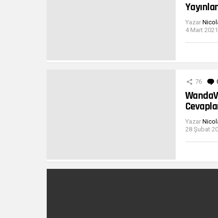
Yayınla
Yazar
Nicol
4 Mart 2021
76
WandaVis
Cevapla
Yazar
Nicol
28 Şubat 20