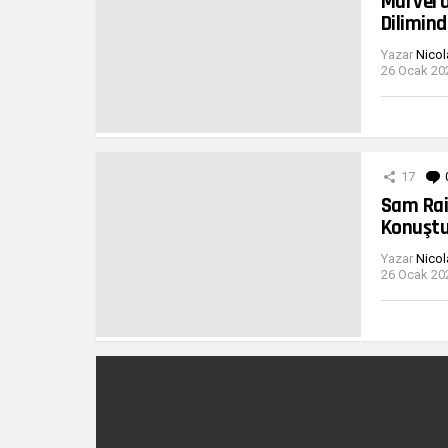
Marvel’
Dilimind
Yazar
Nicol
26 Ocak 202
17
Sam Rai
Konuşt
Yazar
Nicol
26 Ocak 202