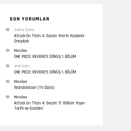
SON YORUMLAR
Zeliha Şahin
Attack On Titan 4. Sezon Ymir’in Kaderini
Onayladı
Nicolas
ONE PIECE: REVERIE’E DÖNÜŞ 1. BÖLÜM
smh krkc
ONE PIECE: REVERIE’E DÖNÜŞ 1. BÖLÜM
Nicolas
WandaVision (TV Dizisi)
Nicolas
Attack on Titan 4. Sezon 17. Bölüm: Yayın
Tarihi ve Saatleri