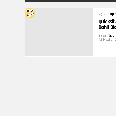
DIĞER
YAZILARIMIZ
48
Quicksi
Dahil Ol
Yazar
Nicol
12 Haziran 