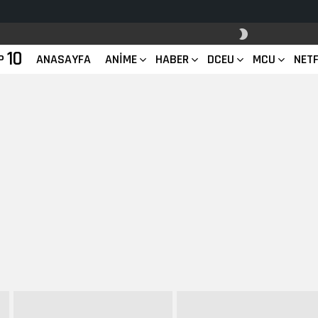
SKIN
ANAHTARI
10
P
ANASAYFA
ANIME
HABER
DCEU
MCU
NETF