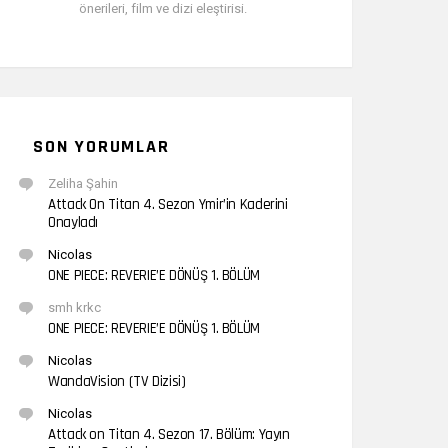
önerileri, film ve dizi eleştirisi.
SON YORUMLAR
Zeliha Şahin
Attack On Titan 4. Sezon Ymir’in Kaderini
Onayladı
Nicolas
ONE PIECE: REVERIE’E DÖNÜŞ 1. BÖLÜM
smh krkc
ONE PIECE: REVERIE’E DÖNÜŞ 1. BÖLÜM
Nicolas
WandaVision (TV Dizisi)
Nicolas
Attack on Titan 4. Sezon 17. Bölüm: Yayın