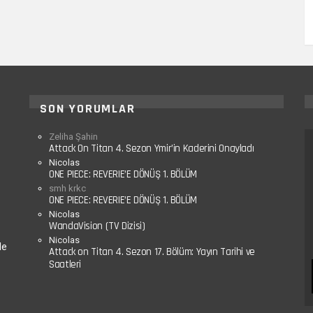
SON YORUMLAR
Zeliha Şahin
Attack On Titan 4. Sezon Ymir’in Kaderini Onayladı
Nicolas
ONE PIECE: REVERIE’E DÖNÜŞ 1. BÖLÜM
smh krkc
ONE PIECE: REVERIE’E DÖNÜŞ 1. BÖLÜM
Nicolas
WandaVision (TV Dizisi)
Nicolas
le
Attack on Titan 4. Sezon 17. Bölüm: Yayın Tarihi ve
Saatleri