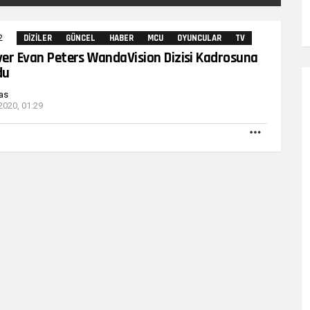
2
Yorum
DIZILER
GÜNCEL
HABER
MCU
OYUNCULAR
TV
lver Evan Peters WandaVision Dizisi Kadrosuna
du
as
2020, 01:29
DAHA
FAZLA