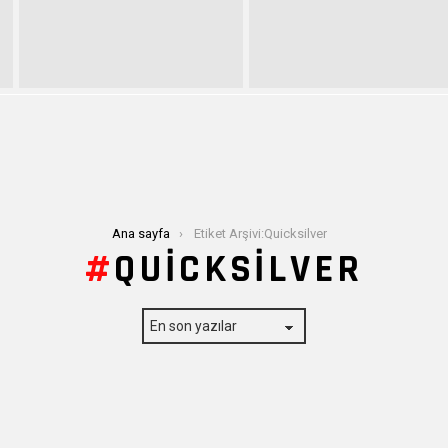
Ana sayfa
Etiket Arşivi:Quicksilver
QUICKSILVER