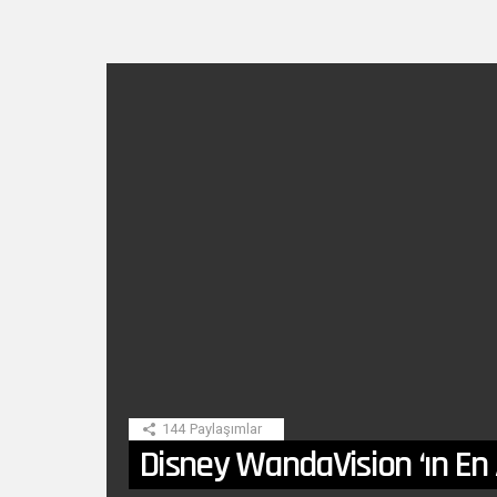
SON
HIKAYE
144
Paylaşımlar
Disney WandaVision ‘ın En 