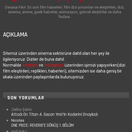
Devasa Fikir: En son film haberleri, film dizi yorumları ve eleştirileri, dizi,
sinema, anime, geek haberler, animasyon, güncel eleştiriler ve daha
fazlası.
AÇIKLAMA
Sitemiz üzerinden sinema sektörüne dahil olan her şey ile
ilgileniyoruz. Diziler de buna dahil.
Normalde
Youtube
ve
İnstagram
üzerinden işimizi yapıyorken(dizi
film eleştirileri, replikleri, haberleri), sitemizden ise daha geniş bir
skala üzerinden paylaşımlarda bulunuyoruz.
SON YORUMLAR
Zeliha Şahin
Attack On Titan 4. Sezon Ymir’in Kaderini Onayladı
Nicolas
ONE PIECE: REVERIE’E DÖNÜŞ 1. BÖLÜM
smh krkc