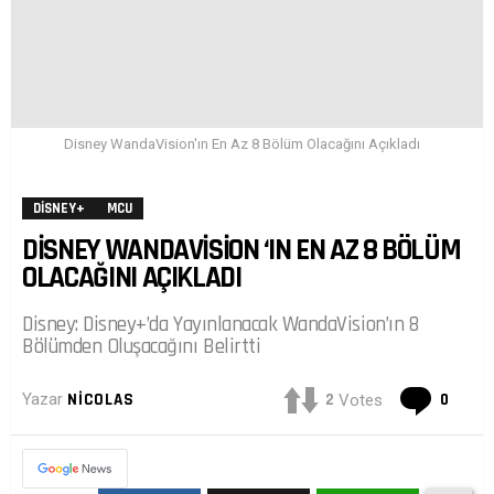
Disney WandaVision'ın En Az 8 Bölüm Olacağını Açıkladı
DISNEY+
MCU
DISNEY WANDAVISION ‘IN EN AZ 8 BÖLÜM
OLACAĞINI AÇIKLADI
Disney: Disney+’da Yayınlanacak WandaVision’ın 8
Bölümden Oluşacağını Belirtti
Yoru
2
0
Yazar
NICOLAS
Votes