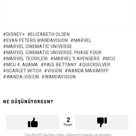
DISNEY+
ELIZABETH OLSEN
EVAN PETERS WANDAVISION
MARVEL
MARVEL CINEMATIC UNIVERSE
MARVEL CINEMATIC UNIVERSE: PHASE FOUR
MARVEL TEORILERI
MARVEL'S AVENGERS
MCU
MCU 4. AŞAMA
PAUL BETTANY
QUICKSILVER
SCARLET WITCH
VISION
WANDA MAXIMOFF
WANDA-VISION
WANDAVISION
NE DÜŞÜNÜYORSUN?
2
Puan
Üye Profil Sayfanızdan oylarınızı tarayın ve yönetin