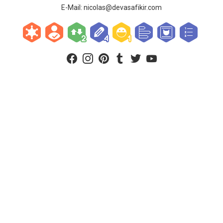
E-Mail:
nicolas@devasafikir.com
facebook
instagram
pinterest
tumblr
twitter
youtube