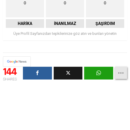
0
0
0
HARIKA
İNANILMAZ
ŞAŞIRDIM
Üye Profil Sayfanızdan tepkilerinize göz atın ve bunları yönetin
144
SHARES