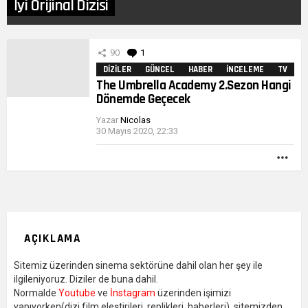
İyi Orijinal Dizisi
DIĞER
90
1
Yorum
YAZILARIMIZ
DIZILER
GÜNCEL
HABER
İNCELEME
TV
The Umbrella Academy 2.Sezon Hangi
Dönemde Geçecek
Yazar
Nicolas
30 Mayıs 2020, 22:33
DA
FAZ
AÇIKLAMA
Sitemiz üzerinden sinema sektörüne dahil olan her şey ile
ilgileniyoruz. Diziler de buna dahil.
Normalde
Youtube
ve
İnstagram
üzerinden işimizi
yapıyorken(dizi film eleştirileri, replikleri, haberleri), sitemizden