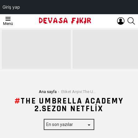
Giriş yap
OTURUM
A
Menü
AÇ
EN
SON
YAZILAR
Buradasınız:
Ana sayfa
Etiket Arşivi:The Umbrella Academy 2.Sezon Netflix
THE UMBRELLA ACADEMY
2.SEZON NETFLIX