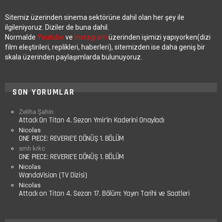
Sitemiz üzerinden sinema sektörüne dahil olan her şey ile
ilgileniyoruz. Diziler de buna dahil.
Normalde
Youtube
ve
İnstagram
üzerinden işimizi yapıyorken(dizi
film eleştirileri, replikleri, haberleri), sitemizden ise daha geniş bir
skala üzerinden paylaşımlarda bulunuyoruz.
SON YORUMLAR
Zeliha Şahin
Attack On Titan 4. Sezon Ymir’in Kaderini Onayladı
Nicolas
ONE PIECE: REVERIE’E DÖNÜŞ 1. BÖLÜM
smh krkc
ONE PIECE: REVERIE’E DÖNÜŞ 1. BÖLÜM
Nicolas
WandaVision (TV Dizisi)
Nicolas
Attack on Titan 4. Sezon 17. Bölüm: Yayın Tarihi ve Saatleri