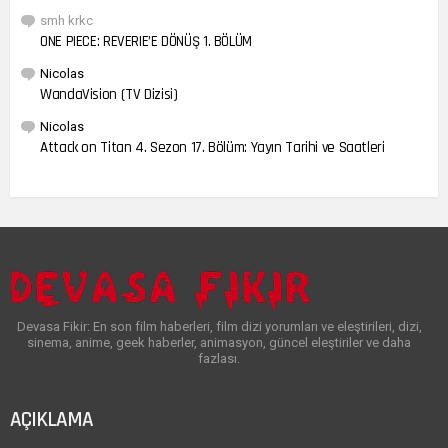
smh krkc
ONE PIECE: REVERIE’E DÖNÜŞ 1. BÖLÜM
Nicolas
WandaVision (TV Dizisi)
Nicolas
Attack on Titan 4. Sezon 17. Bölüm: Yayın Tarihi ve Saatleri
Devasa Fikir: En son film haberleri, film dizi yorumları ve eleştirileri, dizi,
sinema, anime, geek haberler, animasyon, güncel eleştiriler ve daha
fazlası.
AÇIKLAMA